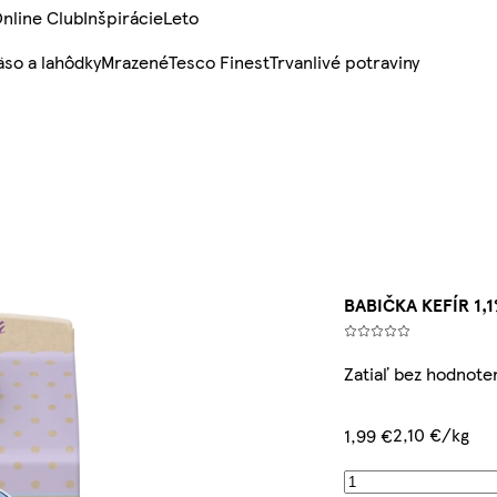
nline Club
Inšpirácie
Leto
so a lahôdky
Mrazené
Tesco Finest
Trvanlivé potraviny
BABIČKA KEFÍR 1,1
Zatiaľ bez hodnote
2,10 €/kg
1,99 €