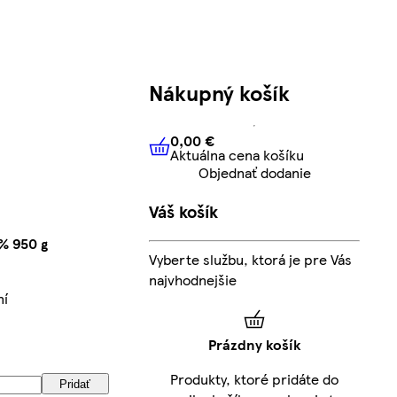
Nákupný košík
0,00 €
Aktuálna cena košíku
0,00 €
Aktuálna cena košíku
Objednať dodanie
Váš košík
% 950 g
Vyberte službu, ktorá je pre Vás
najvhodnejšie
ní
Prázdny košík
Produkty, ktoré pridáte do
Pridať