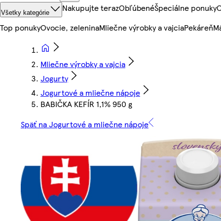
Nakupujte teraz
Obľúbené
Špeciálne ponuky
O
Všetky kategórie
Top ponuky
Ovocie, zelenina
Mliečne výrobky a vajcia
Pekáreň
Mä
Mliečne výrobky a vajcia
Jogurty
Jogurtové a mliečne nápoje
BABIČKA KEFÍR 1,1% 950 g
Späť na Jogurtové a mliečne nápoje