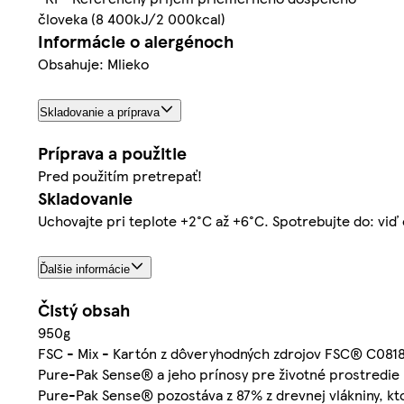
človeka (8 400kJ/2 000kcal)
Informácie o alergénoch
Obsahuje: Mlieko
Skladovanie a príprava
Príprava a použitie
Pred použitím pretrepať!
Skladovanie
Uchovajte pri teplote +2°C až +6°C. Spotrebujte do: viď 
Ďalšie informácie
Čistý obsah
950g
FSC - Mix - Kartón z dôveryhodných zdrojov FSC® C081
Pure-Pak Sense® a jeho prínosy pre životné prostredie 
Pure-Pak Sense® pozostáva z 87% z drevnej vlákniny, k