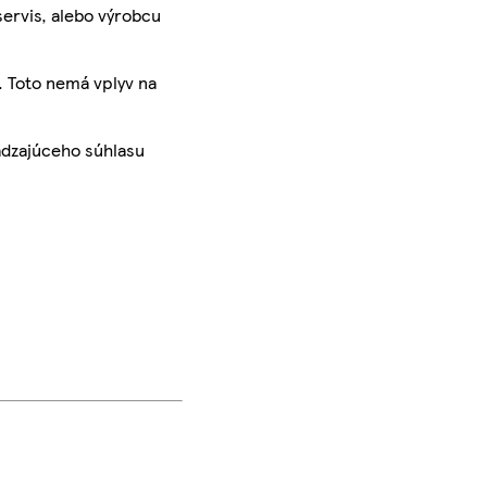
servis, alebo výrobcu
. Toto nemá vplyv na
ádzajúceho súhlasu