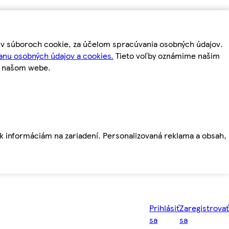
m v súboroch cookie, za účelom spracúvania osobných údajov.
anu osobných údajov a cookies.
Tieto voľby oznámime našim
a našom webe.
ť k informáciám na zariadení. Personalizovaná reklama a obsah,
Prihlásiť
Zaregistrovať
sa
sa