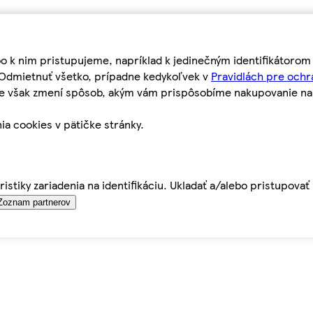
bo k nim pristupujeme, napríklad k jedinečným identifikátoro
o Odmietnuť všetko, prípadne kedykoľvek v
Pravidlách pre ochr
tie však zmení spôsob, akým vám prispôsobíme nakupovanie n
ia cookies v pätičke stránky.
istiky zariadenia na identifikáciu. Ukladať a/alebo pristupova
Zoznam partnerov