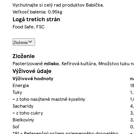
Vychutnajte si celý rad produktov Babička.
Veľkosť balenia: 0.95kg
Logá tretích strán
Food Safe, FSC
Zloženie
Zloženie
Pasterizované
mlieko
, Kefírová kultúra, Množstvo tuku 
Výživové údaje
Výživové hodnoty
n
Energia
1
Tuky
1,
- z toho nasýtené mastné kyseliny
1,
Sacharidy
4
- z toho cukry
3
Bielkoviny
3
Soľ
0,
*RI - Referenčný príjem priemerného dospelého
-