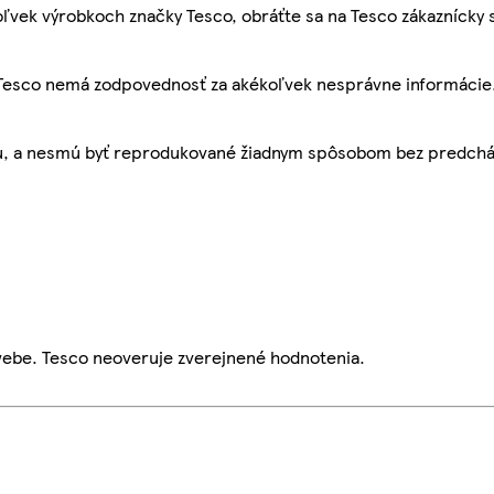
ľvek výrobkoch značky Tesco, obráťte sa na Tesco zákaznícky 
, Tesco nemá zodpovednosť za akékoľvek nesprávne informácie
bu, a nesmú byť reprodukované žiadnym spôsobom bez predch
webe. Tesco neoveruje zverejnené hodnotenia.