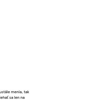
ustále menia, tak
iehať sa len na