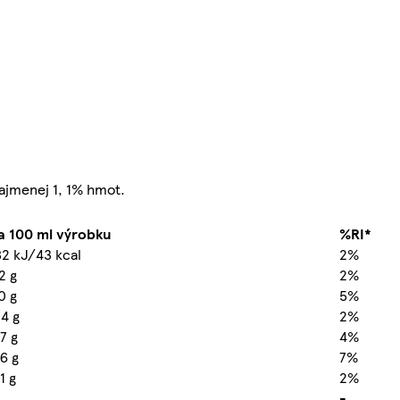
najmenej 1, 1% hmot.
a 100 ml výrobku
%RI*
82 kJ/43 kcal
2%
2 g
2%
0 g
5%
,4 g
2%
,7 g
4%
,6 g
7%
1 g
2%
-