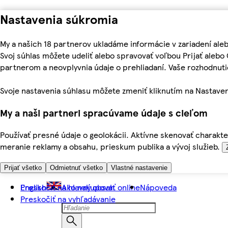
Nastavenia súkromia
My a našich 18 partnerov ukladáme informácie v zariadení ale
Svoj súhlas môžete udeliť alebo spravovať voľbou Prijať aleb
partnerom a neovplyvnia údaje o prehliadaní. Vaše rozhodnu
Svoje nastavenia súhlasu môžete zmeniť kliknutím na Nastaven
My a naši partneri spracúvame údaje s cieľom
Používať presné údaje o geolokácii. Aktívne skenovať charakter
meranie reklamy a obsahu, prieskum publika a vývoj služieb.
Prijať všetko
Odmietnuť všetko
Vlastné nastavenie
Preskočiť na hlavný obsah
English
Ako nakupovať online
Nápoveda
Preskočiť na vyhľadávanie