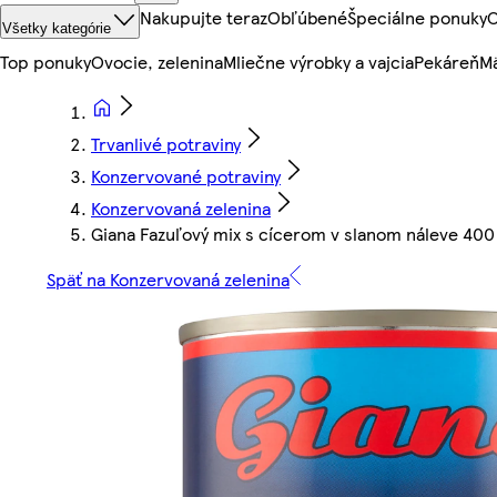
Nakupujte teraz
Obľúbené
Špeciálne ponuky
O
Všetky kategórie
Top ponuky
Ovocie, zelenina
Mliečne výrobky a vajcia
Pekáreň
Mä
Trvanlivé potraviny
Konzervované potraviny
Konzervovaná zelenina
Giana Fazuľový mix s cícerom v slanom náleve 400
Späť na Konzervovaná zelenina