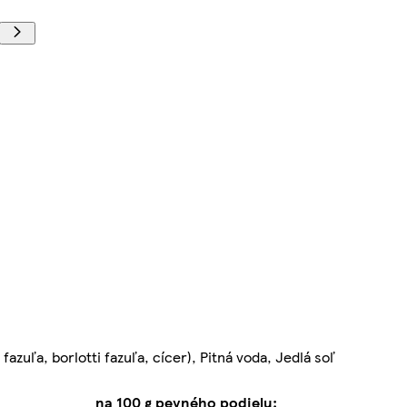
azuľa, borlotti fazuľa, cícer), Pitná voda, Jedlá soľ
na 100 g pevného podielu: