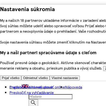
Nastavenia súkromia
My a našich 18 partnerov ukladáme informácie v zariadení ale
Svoj súhlas môžete udeliť alebo spravovať voľbou Prijať aleb
partnerom a neovplyvnia údaje o prehliadaní. Vaše rozhodnu
Svoje nastavenia súhlasu môžete zmeniť kliknutím na Nastaven
My a naši partneri spracúvame údaje s cieľom
Používať presné údaje o geolokácii. Aktívne skenovať charakter
meranie reklamy a obsahu, prieskum publika a vývoj služieb.
Prijať všetko
Odmietnuť všetko
Vlastné nastavenie
Preskočiť na hlavný obsah
English
Ako nakupovať online
Nápoveda
Preskočiť na vyhľadávanie