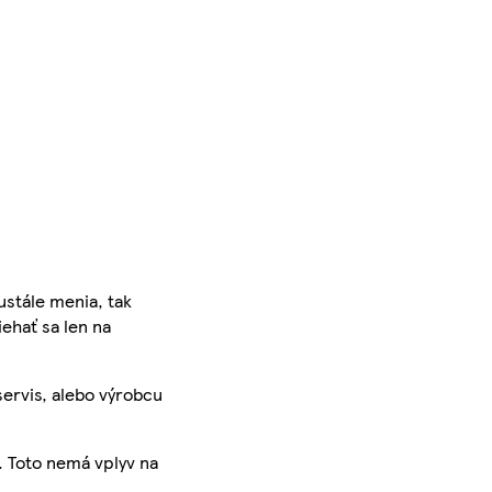
ustále menia, tak
iehať sa len na
servis, alebo výrobcu
. Toto nemá vplyv na