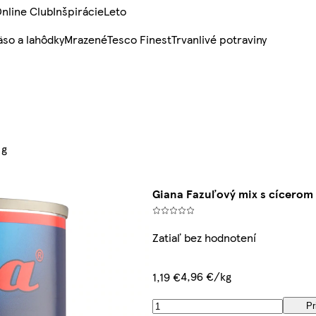
nline Club
Inšpirácie
Leto
so a lahôdky
Mrazené
Tesco Finest
Trvanlivé potraviny
 g
Giana Fazuľový mix s cícerom
Zatiaľ bez hodnotení
4,96 €/kg
1,19 €
Pr