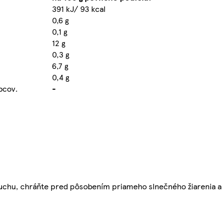
391 kJ/ 93 kcal
0,6 g
0,1 g
12 g
0,3 g
6,7 g
0,4 g
obcov.
-
v suchu, chráňte pred pôsobením priameho slnečného žiarenia