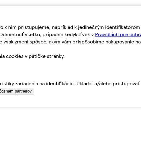
bo k nim pristupujeme, napríklad k jedinečným identifikátoro
o Odmietnuť všetko, prípadne kedykoľvek v
Pravidlách pre ochr
tie však zmení spôsob, akým vám prispôsobíme nakupovanie n
ia cookies v pätičke stránky.
istiky zariadenia na identifikáciu. Ukladať a/alebo pristupova
Zoznam partnerov