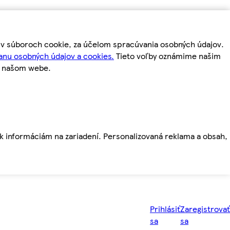
m v súboroch cookie, za účelom spracúvania osobných údajov.
anu osobných údajov a cookies.
Tieto voľby oznámime našim
a našom webe.
ť k informáciám na zariadení. Personalizovaná reklama a obsah,
Prihlásiť
Zaregistrovať
sa
sa