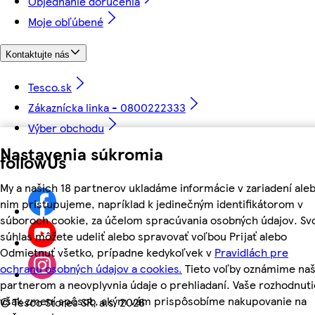
Objednanie doručenia
Moje obľúbené
Kontaktujte nás
Tesco.sk
Zákaznícka linka - 0800222333
Výber obchodu
Nastavenia súkromia
followUs
My a našich 18 partnerov ukladáme informácie v zariadení aleb
nim pristupujeme, napríklad k jedinečným identifikátorom v
súboroch cookie, za účelom spracúvania osobných údajov. Sv
súhlas môžete udeliť alebo spravovať voľbou Prijať alebo
Odmietnuť všetko, prípadne kedykoľvek v
Pravidlách pre
ochranu osobných údajov a cookies.
Tieto voľby oznámime na
partnerom a neovplyvnia údaje o prehliadaní. Vaše rozhodnuti
však zmení spôsob, akým vám prispôsobíme nakupovanie na
©
Tesco Stores SR, a.s. 2026