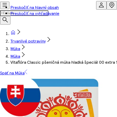
Preskočiť na hlavný obsah
Preskočiť na vyhľadávanie
Trvanlivé potraviny
Múka
Múka
Vitaflóra Classic pšeničná múka hladká špeciál 00 extra 
Späť na Múka