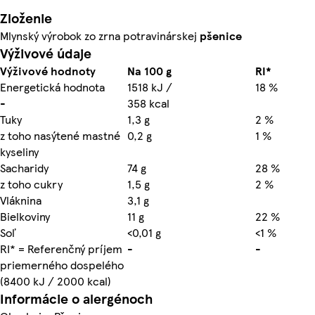
Zloženie
Mlynský výrobok zo zrna potravinárskej
pšenice
Výživové údaje
Výživové hodnoty
Na 100 g
RI*
Energetická hodnota
1518 kJ /
18 %
-
358 kcal
Tuky
1,3 g
2 %
z toho nasýtené mastné
0,2 g
1 %
kyseliny
Sacharidy
74 g
28 %
z toho cukry
1,5 g
2 %
Vláknina
3,1 g
Bielkoviny
11 g
22 %
Soľ
<0,01 g
<1 %
RI* = Referenčný príjem
-
-
priemerného dospelého
(8400 kJ / 2000 kcal)
Informácie o alergénoch