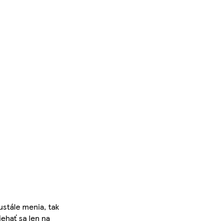
ustále menia, tak
iehať sa len na