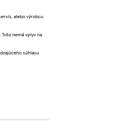
servis, alebo výrobcu
. Toto nemá vplyv na
ádzajúceho súhlasu