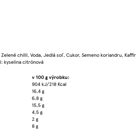
 Zelené chilli, Voda, Jedlá soľ, Cukor, Semeno koriandru, Kaffi
i: kyselina citrónová
v 100 g výrobku:
904 kJ/218 Kcal
16,4 g
6,8 g
15,5 g
4,5 g
2 g
8 g