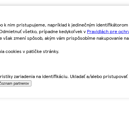
bo k nim pristupujeme, napríklad k jedinečným identifikátoro
o Odmietnuť všetko, prípadne kedykoľvek v
Pravidlách pre ochr
tie však zmení spôsob, akým vám prispôsobíme nakupovanie n
ia cookies v pätičke stránky.
istiky zariadenia na identifikáciu. Ukladať a/alebo pristupova
Zoznam partnerov