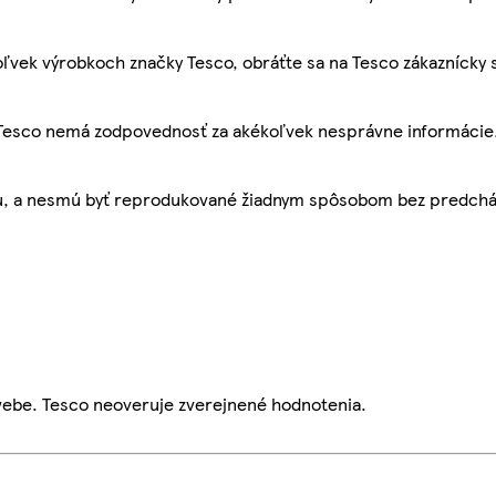
ľvek výrobkoch značky Tesco, obráťte sa na Tesco zákaznícky 
, Tesco nemá zodpovednosť za akékoľvek nesprávne informácie
bu, a nesmú byť reprodukované žiadnym spôsobom bez predch
webe. Tesco neoveruje zverejnené hodnotenia.