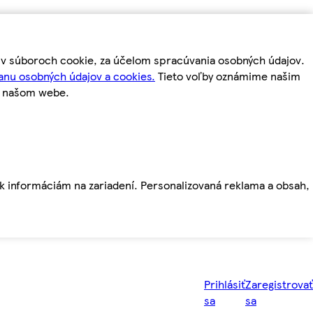
m v súboroch cookie, za účelom spracúvania osobných údajov.
anu osobných údajov a cookies.
Tieto voľby oznámime našim
a našom webe.
ť k informáciám na zariadení. Personalizovaná reklama a obsah,
Prihlásiť
Zaregistrovať
sa
sa