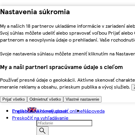
Nastavenia súkromia
My a našich 18 partnerov ukladáme informácie v zariadení ale
Svoj súhlas môžete udeliť alebo spravovať voľbou Prijať aleb
partnerom a neovplyvnia údaje o prehliadaní. Vaše rozhodnu
Svoje nastavenia súhlasu môžete zmeniť kliknutím na Nastaven
My a naši partneri spracúvame údaje s cieľom
Používať presné údaje o geolokácii. Aktívne skenovať charakter
meranie reklamy a obsahu, prieskum publika a vývoj služieb.
Prijať všetko
Odmietnuť všetko
Vlastné nastavenie
Preskočiť na hlavný obsah
English
Ako nakupovať online
Nápoveda
Preskočiť na vyhľadávanie