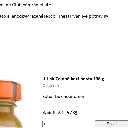
nline Club
Inšpirácie
Leto
so a lahôdky
Mrazené
Tesco Finest
Trvanlivé potraviny
J-Lek Zelená kari pasta 195 g
Zatiaľ bez hodnotení
18,41 €/kg
3,59 €
Pridať