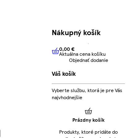
Nákupný košík
0,00 €
Aktuálna cena košíku
0,00 €
Aktuálna cena košíku
Objednať dodanie
Váš košík
Vyberte službu, ktorá je pre Vás
najvhodnejšie
Prázdny košík
Produkty, ktoré pridáte do