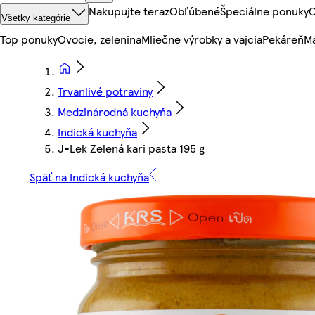
Nakupujte teraz
Obľúbené
Špeciálne ponuky
O
Všetky kategórie
Top ponuky
Ovocie, zelenina
Mliečne výrobky a vajcia
Pekáreň
Mä
Trvanlivé potraviny
Medzinárodná kuchyňa
Indická kuchyňa
J-Lek Zelená kari pasta 195 g
Späť na Indická kuchyňa