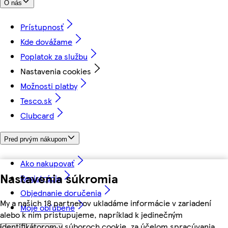
O nás
Prístupnosť
Kde dovážame
Poplatok za službu
Nastavenia cookies
Možnosti platby
Tesco.sk
Clubcard
Pred prvým nákupom
Ako nakupovať
Nastavenia súkromia
Registrácia
Objednanie doručenia
My a našich 18 partnerov ukladáme informácie v zariadení
Moje obľúbené
alebo k nim pristupujeme, napríklad k jedinečným
identifikátorom v súboroch cookie, za účelom spracúvania