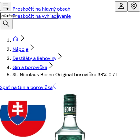
Preskočiť na hlavný obsah
Preskočiť na vyhľadávanie
Nápoje
Destiláty a liehoviny
Gin a borovička
St. Nicolaus Borec Original borovička 38% 0,7 l
Späť na Gin a borovička