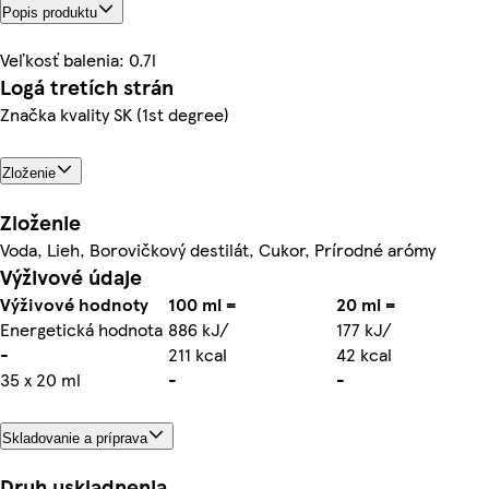
Popis produktu
Veľkosť balenia: 0.7l
Logá tretích strán
Značka kvality SK (1st degree)
Zloženie
Zloženie
Voda, Lieh, Borovičkový destilát, Cukor, Prírodné arómy
Výživové údaje
Výživové hodnoty
100 ml =
20 ml =
Energetická hodnota
886 kJ/
177 kJ/
-
211 kcal
42 kcal
35 x 20 ml
-
-
Skladovanie a príprava
Druh uskladnenia