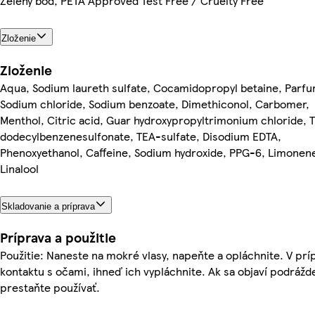
Zelený bod, PETA Approved Test Free / Cruelty Free
Zloženie
Zloženie
Aqua, Sodium laureth sulfate, Cocamidopropyl betaine, Parfu
Sodium chloride, Sodium benzoate, Dimethiconol, Carbomer,
Menthol, Citric acid, Guar hydroxypropyltrimonium chloride, 
dodecylbenzenesulfonate, TEA-sulfate, Disodium EDTA,
Phenoxyethanol, Caffeine, Sodium hydroxide, PPG-6, Limonen
Linalool
Skladovanie a príprava
Príprava a použitie
Použitie: Naneste na mokré vlasy, napeňte a opláchnite. V prí
kontaktu s očami, ihneď ich vypláchnite. Ak sa objaví podrážd
prestaňte používať.