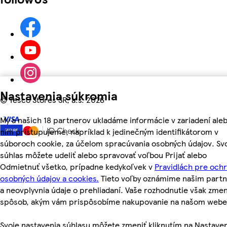
Nastavenia súkromia
©
Tesco Stores SR, a.s. 2026
My a našich 18 partnerov ukladáme informácie v zariadení aleb
nim pristupujeme, napríklad k jedinečným identifikátorom v
súboroch cookie, za účelom spracúvania osobných údajov. Sv
súhlas môžete udeliť alebo spravovať voľbou Prijať alebo
Odmietnuť všetko, prípadne kedykoľvek v
Pravidlách pre och
osobných údajov a cookies.
Tieto voľby oznámime našim part
a neovplyvnia údaje o prehliadaní. Vaše rozhodnutie však zmen
spôsob, akým vám prispôsobíme nakupovanie na našom webe
Svoje nastavenia súhlasu môžete zmeniť kliknutím na Nastave