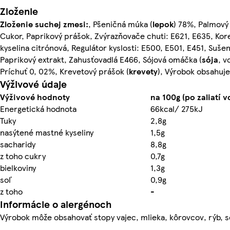
Zloženie
Zloženie suchej zmesi:
, Pšeničná múka (
lepok
) 78%, Palmový 
Cukor, Paprikový prášok, Zvýrazňovače chuti: E621, E635, Kore
kyselina citrónová, Regulátor kyslosti: E500, E501, E451, Sušen
Paprikový extrakt, Zahusťovadlá E466, Sójová omáčka (
sója
, v
Príchuť 0, 02%, Krevetový prášok (
krevety
), Výrobok obsahuj
Výživové údaje
Výživové hodnoty
na 100g (po zaliatí 
Energetická hodnota
66kcal/ 275kJ
Tuky
2,8g
nasýtené mastné kyseliny
1,5g
sacharidy
8,8g
z toho cukry
0,7g
bielkoviny
1,3g
soľ
0,9g
z toho
-
Informácie o alergénoch
Výrobok môže obsahovať stopy vajec, mlieka, kôrovcov, rýb, s