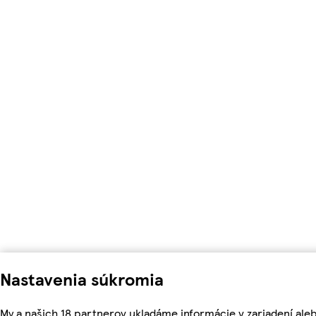
Nastavenia súkromia
My a našich 18 partnerov ukladáme informácie v zariadení ale