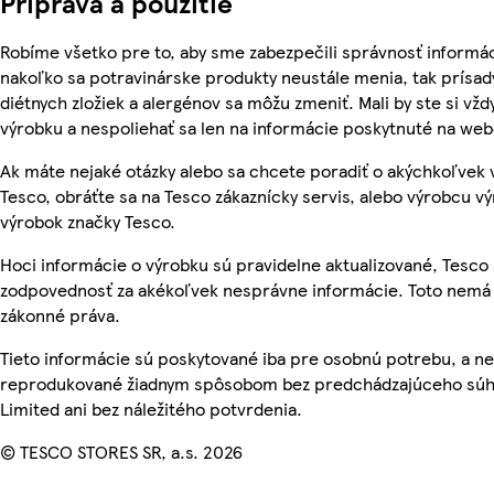
Príprava a použitie
Robíme všetko pre to, aby sme zabezpečili správnosť informác
nakoľko sa potravinárske produkty neustále menia, tak prísady
diétnych zložiek a alergénov sa môžu zmeniť. Mali by ste si vžd
výrobku a nespoliehať sa len na informácie poskytnuté na we
Ak máte nejaké otázky alebo sa chcete poradiť o akýchkoľvek
Tesco, obráťte sa na Tesco zákaznícky servis, alebo výrobcu vý
výrobok značky Tesco.
Hoci informácie o výrobku sú pravidelne aktualizované, Tesc
zodpovednosť za akékoľvek nesprávne informácie. Toto nemá 
zákonné práva.
Tieto informácie sú poskytované iba pre osobnú potrebu, a n
reprodukované žiadnym spôsobom bez predchádzajúceho súhl
Limited ani bez náležitého potvrdenia.
© TESCO STORES SR, a.s. 2026