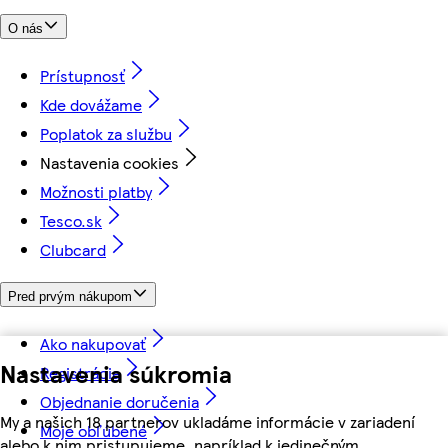
O nás
Prístupnosť
Kde dovážame
Poplatok za službu
Nastavenia cookies
Možnosti platby
Tesco.sk
Clubcard
Pred prvým nákupom
Ako nakupovať
Nastavenia súkromia
Registrácia
Objednanie doručenia
My a našich 18 partnerov ukladáme informácie v zariadení
Moje obľúbené
alebo k nim pristupujeme, napríklad k jedinečným