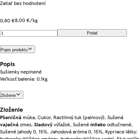
Zatiaľ bez hodnotení
8,00 €/kg
0,80 €
Pridať
Popis produktu
Popis
Sušienky neplnené
Veľkosť balenia: 0.1kg
Zloženie
Zloženie
Pšeničná
múka, Cukor, Rastlinný tuk (palmový), Sušená
vaječná
zmes,
Sladový
výťažok, Sušené
mlieko
odtučnené,
Sušené jahody 0, 15%, Jahodová aróma 0, 15%, Kypriace látky:
hydrogénuhličitan amónny, hydrogénuhličitan sodný, Etylvanilín