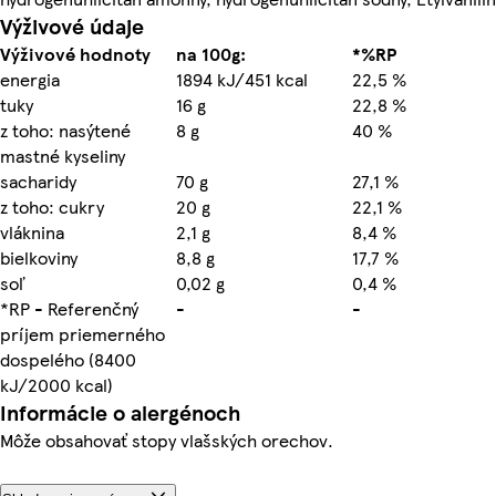
Výživové údaje
Výživové hodnoty
na 100g:
*%RP
energia
1894 kJ/451 kcal
22,5 %
tuky
16 g
22,8 %
z toho: nasýtené
8 g
40 %
mastné kyseliny
sacharidy
70 g
27,1 %
z toho: cukry
20 g
22,1 %
vláknina
2,1 g
8,4 %
bielkoviny
8,8 g
17,7 %
soľ
0,02 g
0,4 %
*RP - Referenčný
-
-
príjem priemerného
dospelého (8400
kJ/2000 kcal)
Informácie o alergénoch
Môže obsahovať stopy vlašských orechov.