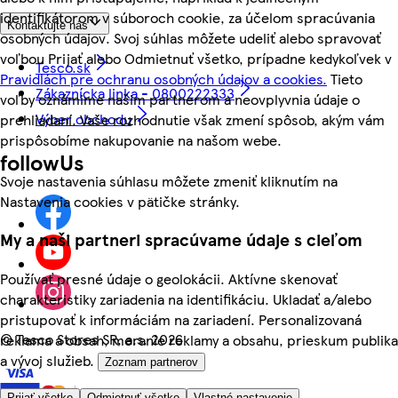
identifikátorom v súboroch cookie, za účelom spracúvania
Kontaktujte nás
osobných údajov. Svoj súhlas môžete udeliť alebo spravovať
voľbou Prijať alebo Odmietnuť všetko, prípadne kedykoľvek v
Tesco.sk
Pravidlách pre ochranu osobných údajov a cookies.
Tieto
Zákaznícka linka - 0800222333
voľby oznámime našim partnerom a neovplyvnia údaje o
Výber obchodu
prehliadaní. Vaše rozhodnutie však zmení spôsob, akým vám
prispôsobíme nakupovanie na našom webe.
followUs
Svoje nastavenia súhlasu môžete zmeniť kliknutím na
Nastavenia cookies v pätičke stránky.
My a naši partneri spracúvame údaje s cieľom
Používať presné údaje o geolokácii. Aktívne skenovať
charakteristiky zariadenia na identifikáciu. Ukladať a/alebo
pristupovať k informáciám na zariadení. Personalizovaná
©
Tesco Stores SR, a.s. 2026
reklama a obsah, meranie reklamy a obsahu, prieskum publika
a vývoj služieb.
Zoznam partnerov
Prijať všetko
Odmietnuť všetko
Vlastné nastavenie