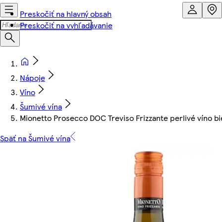
Preskočiť na hlavný obsah
Preskočiť na vyhľadávanie
Nápoje
Víno
Šumivé vína
Mionetto Prosecco DOC Treviso Frizzante perlivé víno b
Späť na Šumivé vína