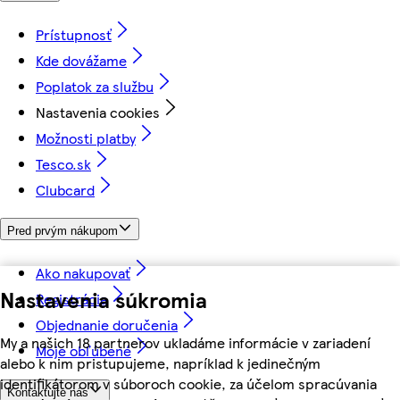
Prístupnosť
Kde dovážame
Poplatok za službu
Nastavenia cookies
Možnosti platby
Tesco.sk
Clubcard
Pred prvým nákupom
Ako nakupovať
Nastavenia súkromia
Registrácia
Objednanie doručenia
My a našich 18 partnerov ukladáme informácie v zariadení
Moje obľúbené
alebo k nim pristupujeme, napríklad k jedinečným
identifikátorom v súboroch cookie, za účelom spracúvania
Kontaktujte nás