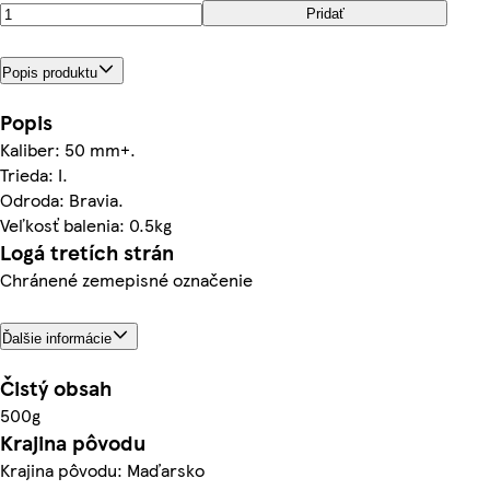
Pridať
Popis produktu
Popis
Kaliber: 50 mm+.
Trieda: I.
Odroda: Bravia.
Veľkosť balenia: 0.5kg
Logá tretích strán
Chránené zemepisné označenie
Ďalšie informácie
Čistý obsah
500g
Krajina pôvodu
Krajina pôvodu: Maďarsko