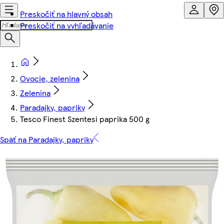
Preskočiť na hlavný obsah
Preskočiť na vyhľadávanie
Ovocie, zelenina
Zelenina
Paradajky, papriky
Tesco Finest Szentesi paprika 500 g
Späť na Paradajky, papriky