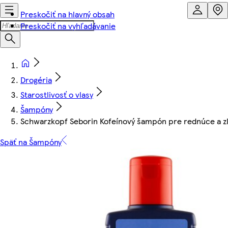
Preskočiť na hlavný obsah
Preskočiť na vyhľadávanie
Drogéria
Starostlivosť o vlasy
Šampóny
Schwarzkopf Seborin Kofeínový šampón pre rednúce a zľ
Späť na Šampóny