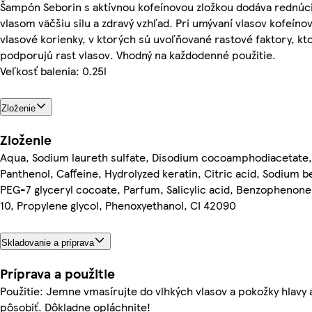
Šampón Seborin s aktívnou kofeínovou zložkou dodáva rednúc
vlasom väčšiu silu a zdravý vzhľad. Pri umývaní vlasov kofeíno
vlasové korienky, v ktorých sú uvoľňované rastové faktory, k
podporujú rast vlasov. Vhodný na každodenné použitie.
Veľkosť balenia: 0.25l
Zloženie
Zloženie
Aqua, Sodium laureth sulfate, Disodium cocoamphodiacetate,
Panthenol, Caffeine, Hydrolyzed keratin, Citric acid, Sodium 
PEG-7 glyceryl cocoate, Parfum, Salicylic acid, Benzophenon
10, Propylene glycol, Phenoxyethanol, CI 42090
Skladovanie a príprava
Príprava a použitie
Použitie: Jemne vmasírujte do vlhkých vlasov a pokožky hlavy 
pôsobiť. Dôkladne opláchnite!