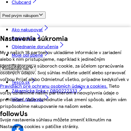
Clubcard
Pred prvým nákupom
Ako nakupovať
Nastavenia súkromia
Registrácia
Objednanie doručenia
My a našich 18 partnerov ukladáme informácie v zariadení
Moje obľúbené
alebo k nim pristupujeme, napríklad k jedinečným
identifikátorom v súboroch cookie, za účelom spracúvania
Kontaktujte nás
osobných údajov. Svoj súhlas môžete udeliť alebo spravovať
voľbou Prijať alebo Odmietnuť všetko, prípadne kedykoľvek v
Tesco.sk
Pravidlách pre ochranu osobných údajov a cookies.
Tieto
Zákaznícka linka - 0800222333
voľby oznámime našim partnerom a neovplyvnia údaje o
Výber obchodu
prehliadaní. Vaše rozhodnutie však zmení spôsob, akým vám
prispôsobíme nakupovanie na našom webe.
followUs
Svoje nastavenia súhlasu môžete zmeniť kliknutím na
Nastavenia cookies v pätičke stránky.