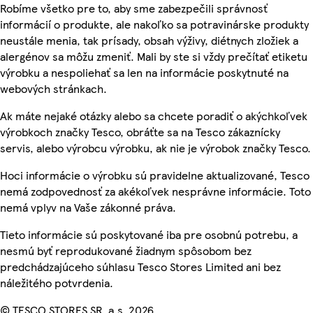
Robíme všetko pre to, aby sme zabezpečili správnosť
informácií o produkte, ale nakoľko sa potravinárske produkty
neustále menia, tak prísady, obsah výživy, diétnych zložiek a
alergénov sa môžu zmeniť. Mali by ste si vždy prečítať etiketu
výrobku a nespoliehať sa len na informácie poskytnuté na
webových stránkach.
Ak máte nejaké otázky alebo sa chcete poradiť o akýchkoľvek
výrobkoch značky Tesco, obráťte sa na Tesco zákaznícky
servis, alebo výrobcu výrobku, ak nie je výrobok značky Tesco.
Hoci informácie o výrobku sú pravidelne aktualizované, Tesco
nemá zodpovednosť za akékoľvek nesprávne informácie. Toto
nemá vplyv na Vaše zákonné práva.
Tieto informácie sú poskytované iba pre osobnú potrebu, a
nesmú byť reprodukované žiadnym spôsobom bez
predchádzajúceho súhlasu Tesco Stores Limited ani bez
náležitého potvrdenia.
© TESCO STORES SR, a.s. 2026