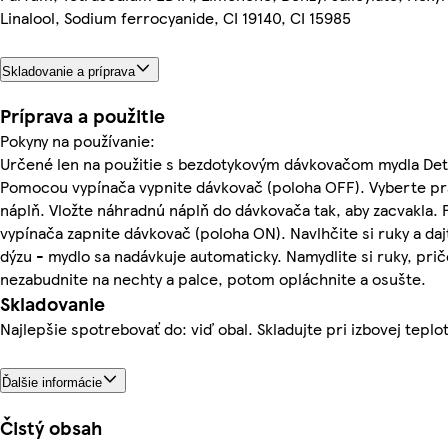
Linalool, Sodium ferrocyanide, CI 19140, CI 15985
Skladovanie a príprava
Príprava a použitie
Pokyny na používanie:
Určené len na použitie s bezdotykovým dávkovačom mydla Det
Pomocou vypínača vypnite dávkovač (poloha OFF). Vyberte p
náplň. Vložte náhradnú náplň do dávkovača tak, aby zacvakla
vypínača zapnite dávkovač (poloha ON). Navlhčite si ruky a daj
dýzu - mydlo sa nadávkuje automaticky. Namydlite si ruky, pri
nezabudnite na nechty a palce, potom opláchnite a osušte.
Skladovanie
Najlepšie spotrebovať do: viď obal. Skladujte pri izbovej teplo
Ďalšie informácie
Čistý obsah