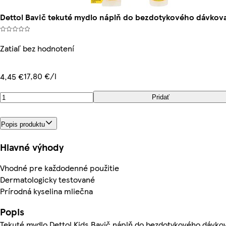
Dettol Bavič tekuté mydlo náplň do bezdotykového dávkov
Zatiaľ bez hodnotení
17,80 €/l
4,45 €
Pridať
Popis produktu
Hlavné výhody
Vhodné pre každodenné použitie
Dermatologicky testované
Prírodná kyselina mliečna
Popis
Tekuté mydlo Dettol Kids Bavič náplň do bezdotykového dávko