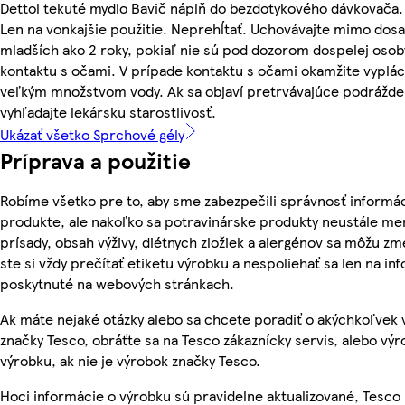
Dettol tekuté mydlo Bavič náplň do bezdotykového dávkovača
Len na vonkajšie použitie. Neprehĺtať. Uchovávajte mimo dosa
mladších ako 2 roky, pokiaľ nie sú pod dozorom dospelej osob
kontaktu s očami. V prípade kontaktu s očami okamžite vyplác
veľkým množstvom vody. Ak sa objaví pretrvávajúce podrážde
vyhľadajte lekársku starostlivosť.
Ukázať všetko Sprchové gély
Príprava a použitie
Robíme všetko pre to, aby sme zabezpečili správnosť informác
produkte, ale nakoľko sa potravinárske produkty neustále men
prísady, obsah výživy, diétnych zložiek a alergénov sa môžu zme
ste si vždy prečítať etiketu výrobku a nespoliehať sa len na in
poskytnuté na webových stránkach.
Ak máte nejaké otázky alebo sa chcete poradiť o akýchkoľvek
značky Tesco, obráťte sa na Tesco zákaznícky servis, alebo vý
výrobku, ak nie je výrobok značky Tesco.
Hoci informácie o výrobku sú pravidelne aktualizované, Tesc