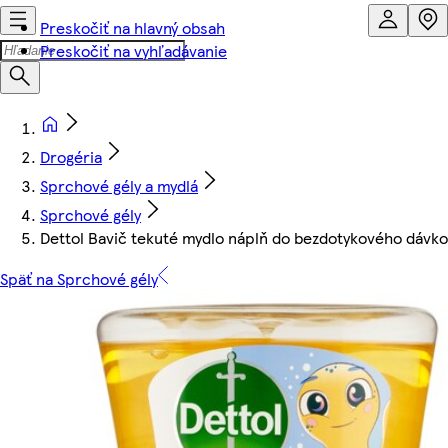
Preskočiť na hlavný obsah
Preskočiť na vyhľadávanie
Drogéria
Sprchové gély a mydlá
Sprchové gély
Dettol Bavič tekuté mydlo náplň do bezdotykového dávk
Späť na Sprchové gély