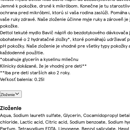
Jemné k pokožke, drsné k mikróbom. Konečne je tu starostliv
ochrana pred mikróbmi, ktorú si vaša rodina zaslúži. Pomáha 
vaše ruky zdravé. Naše zloženie účinne myje ruky a zároveň je
pokožke.
Dettol tekuté mydlo Bavič náplň do bezdotykového dávkovača 
obohatené o 2 hydratačné zložky*, ktoré pomáhajú udržiavať 
pH pokožky. Naše zloženie je vhodné pre všetky typy pokožky 
každodenné použitie.
*obsahuje glycerín a kyselinu mliečnu
Klinicky dokázané, že je vhodný pre deti**
**Iba pre deti starších ako 2 roky.
Veľkosť balenia: 0.25l
Zloženie
Zloženie
Aqua, Sodium laureth sulfate, Glycerin, Cocamidopropyl beta
chloride, Lactic acid, Citric acid, Sodium benzoate, Sodium hy
Parfum, Tetrasodium EDTA, Limonene, Benzyl salicylate, Hexyl