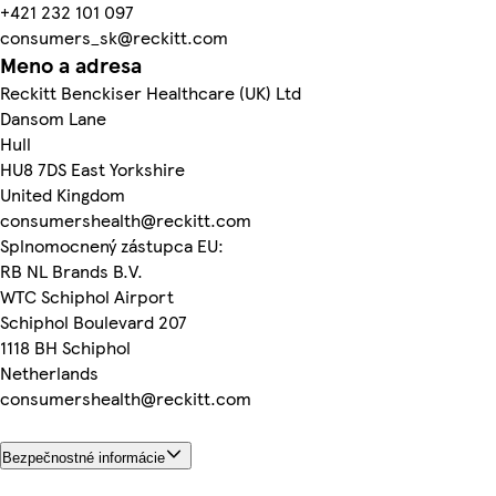
+421 232 101 097
consumers_sk@reckitt.com
Meno a adresa
Reckitt Benckiser Healthcare (UK) Ltd
Dansom Lane
Hull
HU8 7DS East Yorkshire
United Kingdom
consumershealth@reckitt.com
Splnomocnený zástupca EU:
RB NL Brands B.V.
WTC Schiphol Airport
Schiphol Boulevard 207
1118 BH Schiphol
Netherlands
consumershealth@reckitt.com
Bezpečnostné informácie