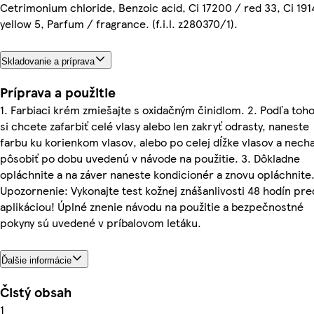
Cetrimonium chloride, Benzoic acid, Ci 17200 / red 33, Ci 191
yellow 5, Parfum / fragrance. (f.i.l. z280370/1).
Skladovanie a príprava
Príprava a použitie
1. Farbiaci krém zmiešajte s oxidačným činidlom. 2. Podľa toho
si chcete zafarbiť celé vlasy alebo len zakryť odrasty, naneste
farbu ku korienkom vlasov, alebo po celej dĺžke vlasov a necha
pôsobiť po dobu uvedenú v návode na použitie. 3. Dôkladne
opláchnite a na záver naneste kondicionér a znovu opláchnite
Upozornenie: Vykonajte test kožnej znášanlivosti 48 hodín pre
aplikáciou! Úplné znenie návodu na použitie a bezpečnostné
pokyny sú uvedené v príbalovom letáku.
Ďalšie informácie
Čistý obsah
1