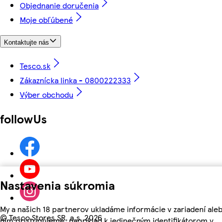
Objednanie doručenia
Moje obľúbené
Kontaktujte nás
Tesco.sk
Zákaznícka linka - 0800222333
Výber obchodu
followUs
Nastavenia súkromia
My a našich 18 partnerov ukladáme informácie v zariadení aleb
©
Tesco Stores SR, a.s. 2026
nim pristupujeme, napríklad k jedinečným identifikátorom v