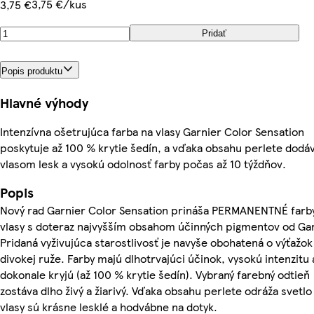
3,75 €/kus
3,75 €
Pridať
Popis produktu
Hlavné výhody
Intenzívna ošetrujúca farba na vlasy Garnier Color Sensation
poskytuje až 100 % krytie šedín, a vďaka obsahu perlete dodá
vlasom lesk a vysokú odolnosť farby počas až 10 týždňov.
Popis
Nový rad Garnier Color Sensation prináša PERMANENTNÉ farb
vlasy s doteraz najvyšším obsahom účinných pigmentov od Gar
Pridaná vyživujúca starostlivosť je navyše obohatená o výťažok
divokej ruže. Farby majú dlhotrvajúci účinok, vysokú intenzitu 
dokonale kryjú (až 100 % krytie šedín). Vybraný farebný odtieň
zostáva dlho živý a žiarivý. Vďaka obsahu perlete odráža svetlo
vlasy sú krásne lesklé a hodvábne na dotyk.