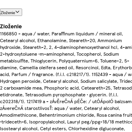
Zloženie
Zloženie
1166850 - aqua / water, Paraffinum liquidum / mineral oil,
Cetearyl alcohol, Ethanolamine, Steareth-20, Ammonium
hydroxide, Steareth-2, 2, 4-diaminophenoxyethanol hcl, 4-am
2-hydroxytoluene •m-aminophenol, Tocopherol, Sodium
metabisulfite, Thioglycerin, Polyquaternium-6, Toluene-2, 5-
diamine, Camellia oleifera seed oil, Resorcinol, Edta, Erythorb
acid, Parfum / fragrance. (f.i.l. c218217/1). 1152439 - aqua / w
Hydrogen peroxide, Cetearyl alcohol, Sodium salicylate, Tride
2 carboxamide mea, Phosphoric acid, Ceteareth-25, Tetraso
etidronate, Tetrasodium pyrophosphate • glycerin. (f.i.l.
c202318/1). 1217419 a - zÁvĚreČnÁ pÉČe: / utÓÁpolÓ balzsam
zÁvereČnÁ starostlivosŤ: aqua / water, Cetearyl alcohol,
Amodimethicone, Behentrimonium chloride, Rosa canina fruit 
•trideceth-6, Isopropylalcohol, Lauryl peg/ppg-18/18 methic
Isostearyl alcohol, Cetyl esters, Chlorhexidine digluconate,