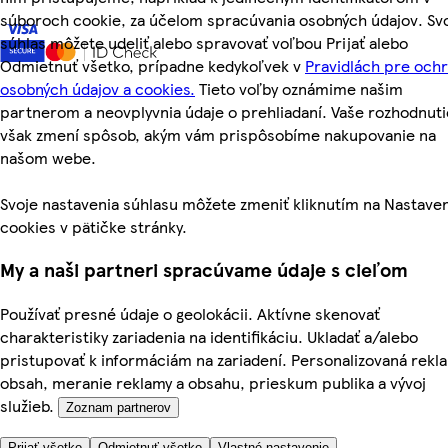
súboroch cookie, za účelom spracúvania osobných údajov. Sv
súhlas môžete udeliť alebo spravovať voľbou Prijať alebo
Odmietnuť všetko, prípadne kedykoľvek v
Pravidlách pre och
osobných údajov a cookies.
Tieto voľby oznámime našim
partnerom a neovplyvnia údaje o prehliadaní. Vaše rozhodnuti
však zmení spôsob, akým vám prispôsobíme nakupovanie na
našom webe.
Svoje nastavenia súhlasu môžete zmeniť kliknutím na Nastave
cookies v pätičke stránky.
My a naši partneri spracúvame údaje s cieľom
Používať presné údaje o geolokácii. Aktívne skenovať
charakteristiky zariadenia na identifikáciu. Ukladať a/alebo
pristupovať k informáciám na zariadení. Personalizovaná rekl
obsah, meranie reklamy a obsahu, prieskum publika a vývoj
služieb.
Zoznam partnerov
Prijať všetko
Odmietnuť všetko
Vlastné nastavenie