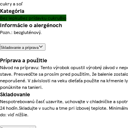
cukry a soľ
Kategória
Bez lepku
Bez prídavku cukru
Bio
Informácie o alergénoch
Pozn.: bezgluténový.
Skladovanie a príprava
Príprava a použitie
Návod na prípravu: Tento výrobok opustil výrobný závod v n
stave. Presvedčte sa prosím pred použitím, že balenie zostal
neporušené. V závislosti na veku dieťaťa použite na kŕmenie ly
ponúknite na tanieri.
Skladovanie
Nespotrebovanú časť uzavrite, uchovajte v chladničke a spot
24 hodín.Skladujte v suchu a tme pri izbovej teplote. Minimáln
do: viď nižšie.