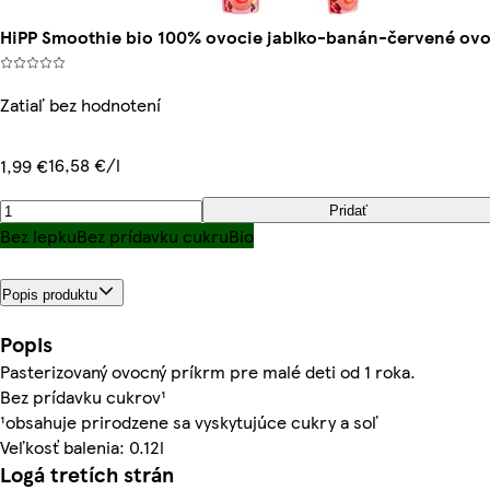
HiPP Smoothie bio 100% ovocie jablko-banán-červené ovo
Zatiaľ bez hodnotení
16,58 €/l
1,99 €
Pridať
Bez lepku
Bez prídavku cukru
Bio
Popis produktu
Popis
Pasterizovaný ovocný príkrm pre malé deti od 1 roka.
Bez prídavku cukrov¹
¹obsahuje prirodzene sa vyskytujúce cukry a soľ
Veľkosť balenia: 0.12l
Logá tretích strán