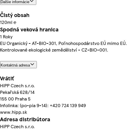
Ďalšie informácie
Čistý obsah
120ml ℮
Spodná veková hranica
1 Roky
EU Organický - AT-BIO-301, Poľnohospodárstvo EÚ mimo EÚ.
Kontrolované ekologické zemědělství - CZ-BIO-001.
Kontaktná adresa
Vrátiť
HiPP Czech s.r.o.
Pekařská 628/14
155 00 Praha 5
Infolinka: (po-pia 9-14): +420 724 139 949
www.hipp.sk
Adresa distribútora
HiPP Czech s.r.o.