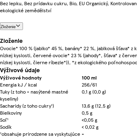
Bez lepku, Bez prídavku cukru, Bio, EU Organický, Kontrolova
ekologické zemědělství
Zloženie
Zloženie
Ovocie* 100 % (jablko* 45 %, banány* 22 %, jablková šťava* z 
nízkej kyslosti, červené ovocie* 23 % (jahody*, šťava* z červ
nízkej kyslosti, čierne ríbezle*)), *z ekologického poľnohospo
Výživové údaje
Výživové hodnoty
100 ml
Energia kJ / kcal
256/61
Tuky (z toho - nasýtené mastné
0,1 g (0,0 g)
kyseliny)
Sacharidy (z toho cukry¹)
13,6 g (12,5 g)
Bielkoviny
0,5 g
Soľ¹
<0,05 g
Sodík
< 0,02 g
¹obsahuje prirodzene sa vyskytujúce
-