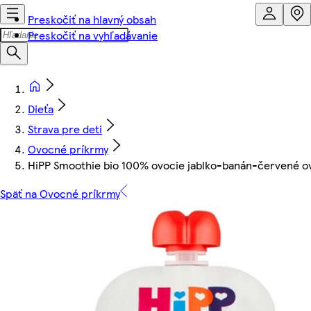
Preskočiť na hlavný obsah
Preskočiť na vyhľadávanie
Dieťa
Strava pre deti
Ovocné príkrmy
HiPP Smoothie bio 100% ovocie jablko-banán-červené o
Späť na Ovocné príkrmy