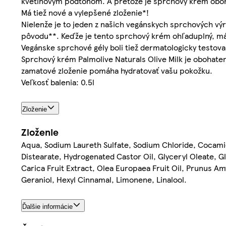
kvetinovým podtónom. A pretože je sprchový krém oboh
Má tiež nové a vylepšené zloženie*!
Nielenže je to jeden z našich vegánskych sprchových výr
pôvodu**. Keďže je tento sprchový krém ohľaduplný, má 
Vegánske sprchové gély boli tiež dermatologicky testova
Sprchový krém Palmolive Naturals Olive Milk je obohaten
zamatové zloženie pomáha hydratovať vašu pokožku.
Veľkosť balenia: 0.5l
Zloženie
Zloženie
Aqua, Sodium Laureth Sulfate, Sodium Chloride, Cocami
Distearate, Hydrogenated Castor Oil, Glyceryl Oleate, G
Carica Fruit Extract, Olea Europaea Fruit Oil, Prunus Am
Geraniol, Hexyl Cinnamal, Limonene, Linalool.
Ďalšie informácie