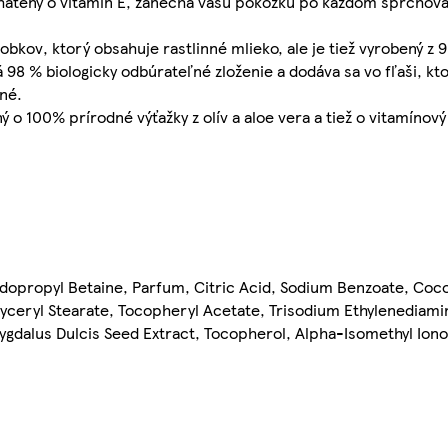
atený o vitamín E, zanechá vašu pokožku po každom sprchovan
obkov, ktorý obsahuje rastlinné mlieko, ale je tiež vyrobený z
98 % biologicky odbúrateľné zloženie a dodáva sa vo fľaši, kt
né.
ý o 100% prírodné výťažky z olív a aloe vera a tiež o vitamíno
dopropyl Betaine, Parfum, Citric Acid, Sodium Benzoate, Coco
lyceryl Stearate, Tocopheryl Acetate, Trisodium Ethylenediami
ygdalus Dulcis Seed Extract, Tocopherol, Alpha-Isomethyl Ionon