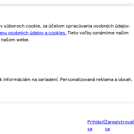
m v súboroch cookie, za účelom spracúvania osobných údajov.
anu osobných údajov a cookies.
Tieto voľby oznámime našim
a našom webe.
ť k informáciám na zariadení. Personalizovaná reklama a obsah,
Prihlásiť
Zaregistrovať
sa
sa