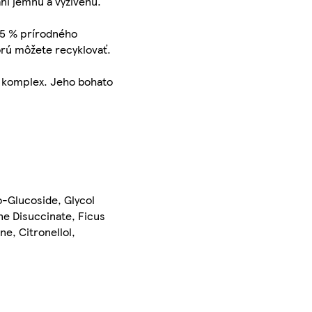
í jemnú a vyživenú.
 95 % prírodného
orú môžete recyklovať.
vý komplex. Jeho bohato
-Glucoside, Glycol
ne Disuccinate, Ficus
e, Citronellol,