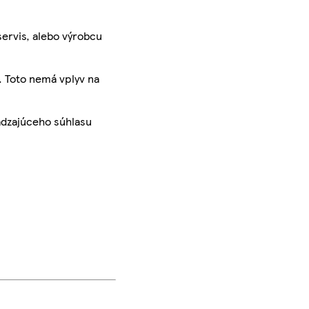
servis, alebo výrobcu
. Toto nemá vplyv na
ádzajúceho súhlasu