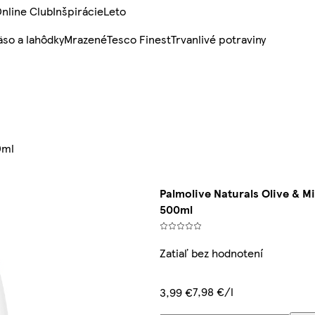
nline Club
Inšpirácie
Leto
so a lahôdky
Mrazené
Tesco Finest
Trvanlivé potraviny
0ml
Palmolive Naturals Olive & M
500ml
Zatiaľ bez hodnotení
7,98 €/l
3,99 €