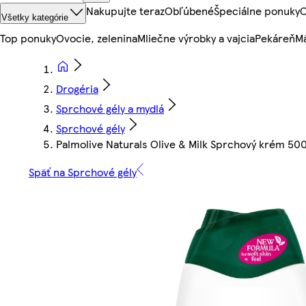
Nakupujte teraz
Obľúbené
Špeciálne ponuky
O
Všetky kategórie
Top ponuky
Ovocie, zelenina
Mliečne výrobky a vajcia
Pekáreň
Mä
Drogéria
Sprchové gély a mydlá
Sprchové gély
Palmolive Naturals Olive & Milk Sprchový krém 50
Späť na Sprchové gély