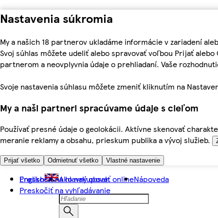
Nastavenia súkromia
My a našich 18 partnerov ukladáme informácie v zariadení ale
Svoj súhlas môžete udeliť alebo spravovať voľbou Prijať aleb
partnerom a neovplyvnia údaje o prehliadaní. Vaše rozhodnu
Svoje nastavenia súhlasu môžete zmeniť kliknutím na Nastaven
My a naši partneri spracúvame údaje s cieľom
Používať presné údaje o geolokácii. Aktívne skenovať charakter
meranie reklamy a obsahu, prieskum publika a vývoj služieb.
Prijať všetko
Odmietnuť všetko
Vlastné nastavenie
Preskočiť na hlavný obsah
English
Ako nakupovať online
Nápoveda
Preskočiť na vyhľadávanie