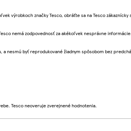
ľvek výrobkoch značky Tesco, obráťte sa na Tesco zákaznícky 
, Tesco nemá zodpovednosť za akékoľvek nesprávne informácie
bu, a nesmú byť reprodukované žiadnym spôsobom bez predch
webe. Tesco neoveruje zverejnené hodnotenia.