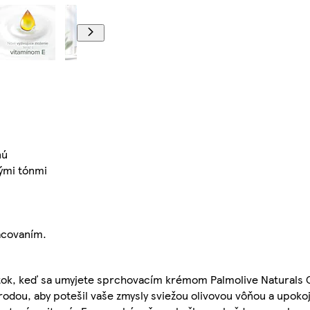
nú
vými tónmi
acovaním.
itok, keď sa umyjete sprchovacím krémom Palmolive Naturals O
odou, aby potešil vaše zmysly sviežou olivovou vôňou a upo