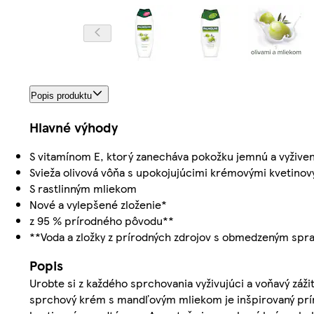
Popis produktu
Hlavné výhody
S vitamínom E, ktorý zanecháva pokožku jemnú a vyžive
Svieža olivová vôňa s upokojujúcimi krémovými kvetino
S rastlinným mliekom
Nové a vylepšené zloženie*
z 95 % prírodného pôvodu**
**Voda a zložky z prírodných zdrojov s obmedzeným spr
Popis
Urobte si z každého sprchovania vyživujúci a voňavý záž
sprchový krém s mandľovým mliekom je inšpirovaný prír