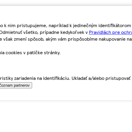
bo k nim pristupujeme, napríklad k jedinečným identifikátoro
o Odmietnuť všetko, prípadne kedykoľvek v
Pravidlách pre ochr
tie však zmení spôsob, akým vám prispôsobíme nakupovanie n
ia cookies v pätičke stránky.
istiky zariadenia na identifikáciu. Ukladať a/alebo pristupova
Zoznam partnerov