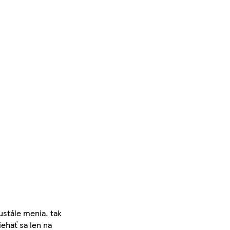
ustále menia, tak
iehať sa len na