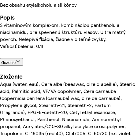
Bez obsahu etylalkoholu a silikónov
Popis
S vitamínovým komplexom, kombináciou panthenolu a
niacinamidu, pre spevnenú štruktúru vlasov. Ultra matný
povrch. Nelepivá fixácia, žiadne viditeľné zvyšky.
Veľkosť balenia: 0.1l
Zloženie
Zloženie
Aqua (water, eau), Cera alba (beeswax, cire d'abeille), Stearic
acid, Palmitic acid, VP/VA copolymer, Cera carnauba
(copernicia cerifera (carnauba) wax, cire de carnauba),
Propylene glycol, Steareth-21, Steareth-2, Parfum
(fragrance), PPG-5-ceteth-20, Cetyl ethylhexanoate,
Phenoxyethanol, Panthenol, Niacinamide, Aminomethyl
propanol, Acrylates/C10-30 alkyl acrylate crosspolymer,
Tropolone, CI 16035 (red 40), CI 47005, CI 60730 (ext violet