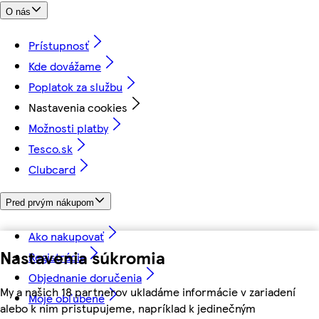
O nás
Prístupnosť
Kde dovážame
Poplatok za službu
Nastavenia cookies
Možnosti platby
Tesco.sk
Clubcard
Pred prvým nákupom
Ako nakupovať
Nastavenia súkromia
Registrácia
Objednanie doručenia
My a našich 18 partnerov ukladáme informácie v zariadení
Moje obľúbené
alebo k nim pristupujeme, napríklad k jedinečným