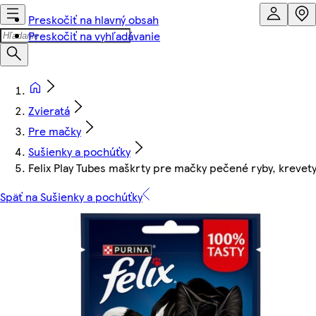
Preskočiť na hlavný obsah
Preskočiť na vyhľadávanie
Zvieratá
Pre mačky
Sušienky a pochúťky
Felix Play Tubes maškrty pre mačky pečené ryby, krevety
Späť na Sušienky a pochúťky