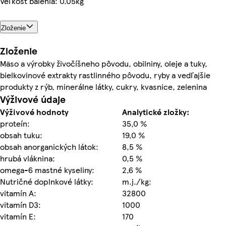
Veľkosť balenia: 0.05kg
Zloženie
Zloženie
Mäso a výrobky živočíšneho pôvodu, obilniny, oleje a tuky,
bielkovinové extrakty rastlinného pôvodu, ryby a vedľajšie
produkty z rýb, minerálne látky, cukry, kvasnice, zelenina
Výživové údaje
Výživové hodnoty
Analytické zložky:
proteín:
35,0 %
obsah tuku:
19,0 %
obsah anorganických látok:
8,5 %
hrubá vláknina:
0,5 %
omega-6 mastné kyseliny:
2,6 %
Nutričné doplnkové látky:
m.j./kg:
vitamín A:
32800
vitamín D3:
1000
vitamín E:
170