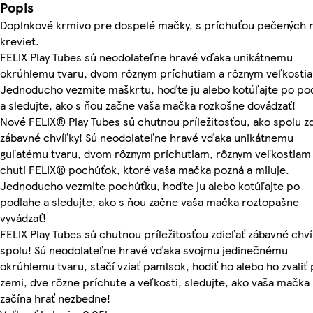
Popis
Doplnkové krmivo pre dospelé mačky, s príchuťou pečených r
kreviet.
FELIX Play Tubes sú neodolateľne hravé vďaka unikátnemu
okrúhlemu tvaru, dvom rôznym príchutiam a rôznym veľkosti
Jednoducho vezmite maškrtu, hoďte ju alebo kotúľajte po po
a sledujte, ako s ňou začne vaša mačka rozkošne dovádzať!
Nové FELIX® Play Tubes sú chutnou príležitosťou, ako spolu zd
zábavné chvíľky! Sú neodolateľne hravé vďaka unikátnemu
guľatému tvaru, dvom rôznym príchutiam, rôznym veľkostiam
chuti FELIX® pochúťok, ktoré vaša mačka pozná a miluje.
Jednoducho vezmite pochúťku, hoďte ju alebo kotúľajte po
podlahe a sledujte, ako s ňou začne vaša mačka roztopašne
vyvádzať!
FELIX Play Tubes sú chutnou príležitosťou zdieľať zábavné chví
spolu! Sú neodolateľne hravé vďaka svojmu jedinečnému
okrúhlemu tvaru, stačí vziať pamlsok, hodiť ho alebo ho zvaliť
zemi, dve rôzne príchute a veľkosti, sledujte, ako vaša mačka
začína hrať nezbedne!