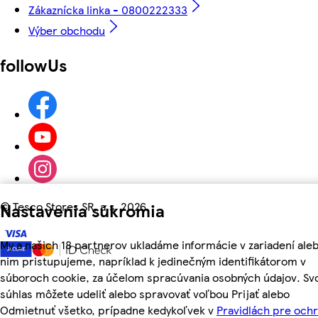
Zákaznícka linka - 0800222333
Výber obchodu
followUs
Nastavenia súkromia
©
Tesco Stores SR, a.s. 2026
My a našich 18 partnerov ukladáme informácie v zariadení aleb
nim pristupujeme, napríklad k jedinečným identifikátorom v
súboroch cookie, za účelom spracúvania osobných údajov. Sv
súhlas môžete udeliť alebo spravovať voľbou Prijať alebo
Odmietnuť všetko, prípadne kedykoľvek v
Pravidlách pre och