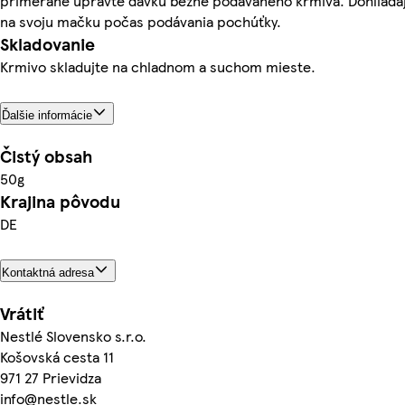
primerane upravte dávku bežne podávaného krmiva. Dohliada
na svoju mačku počas podávania pochúťky.
Skladovanie
Krmivo skladujte na chladnom a suchom mieste.
Ďalšie informácie
Čistý obsah
50g
Krajina pôvodu
DE
Kontaktná adresa
Vrátiť
Nestlé Slovensko s.r.o.
Košovská cesta 11
971 27 Prievidza
info@nestle.sk