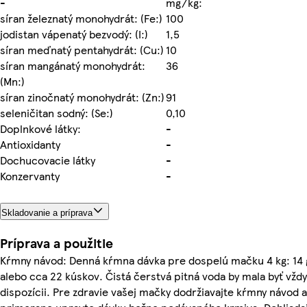
-
mg/kg:
síran železnatý monohydrát: (Fe:)
100
jodistan vápenatý bezvodý: (I:)
1,5
síran meďnatý pentahydrát: (Cu:)
10
síran mangánatý monohydrát:
36
(Mn:)
síran zinočnatý monohydrát: (Zn:)
91
seleničitan sodný: (Se:)
0,10
Doplnkové látky:
-
Antioxidanty
-
Dochucovacie látky
-
Konzervanty
-
Skladovanie a príprava
Príprava a použitie
Kŕmny návod: Denná kŕmna dávka pre dospelú mačku 4 kg: 14 
alebo cca 22 kúskov. Čistá čerstvá pitná voda by mala byť vždy
dispozícii. Pre zdravie vašej mačky dodržiavajte kŕmny návod a