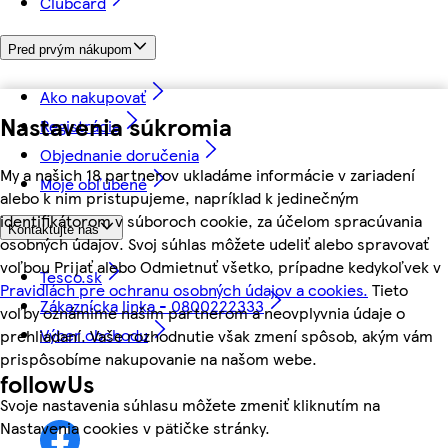
Clubcard
Pred prvým nákupom
Ako nakupovať
Nastavenia súkromia
Registrácia
Objednanie doručenia
My a našich 18 partnerov ukladáme informácie v zariadení
Moje obľúbené
alebo k nim pristupujeme, napríklad k jedinečným
identifikátorom v súboroch cookie, za účelom spracúvania
Kontaktujte nás
osobných údajov. Svoj súhlas môžete udeliť alebo spravovať
voľbou Prijať alebo Odmietnuť všetko, prípadne kedykoľvek v
Tesco.sk
Pravidlách pre ochranu osobných údajov a cookies.
Tieto
Zákaznícka linka - 0800222333
voľby oznámime našim partnerom a neovplyvnia údaje o
Výber obchodu
prehliadaní. Vaše rozhodnutie však zmení spôsob, akým vám
prispôsobíme nakupovanie na našom webe.
followUs
Svoje nastavenia súhlasu môžete zmeniť kliknutím na
Nastavenia cookies v pätičke stránky.