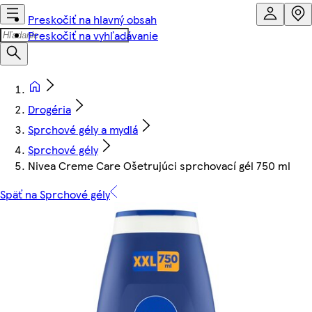
Preskočiť na hlavný obsah
Preskočiť na vyhľadávanie
Drogéria
Sprchové gély a mydlá
Sprchové gély
Nivea Creme Care Ošetrujúci sprchovací gél 750 ml
Späť na Sprchové gély