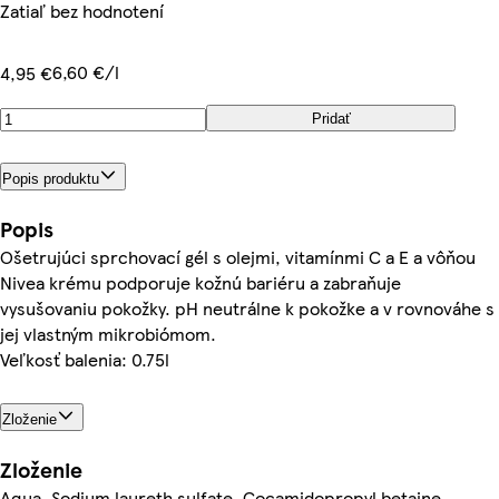
Zatiaľ bez hodnotení
6,60 €/l
4,95 €
Pridať
Popis produktu
Popis
Ošetrujúci sprchovací gél s olejmi, vitamínmi C a E a vôňou
Nivea krému podporuje kožnú bariéru a zabraňuje
vysušovaniu pokožky. pH neutrálne k pokožke a v rovnováhe s
jej vlastným mikrobiómom.
Veľkosť balenia: 0.75l
Zloženie
Zloženie
Aqua, Sodium laureth sulfate, Cocamidopropyl betaine,