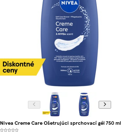
Nivea Creme Care Ošetrujúci sprchovací gél 750 ml