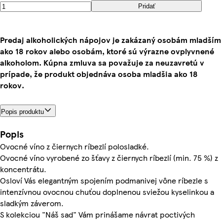
Pridať
Predaj alkoholických nápojov je zakázaný osobám mladším
ako 18 rokov alebo osobám, ktoré sú výrazne ovplyvnené
alkoholom. Kúpna zmluva sa považuje za neuzavretú v
prípade, že produkt objednáva osoba mladšia ako 18
rokov.
Popis produktu
Popis
Ovocné víno z čiernych ríbezlí polosladké.
Ovocné víno vyrobené zo šťavy z čiernych ríbezlí (min. 75 %) z
koncentrátu.
Osloví Vás elegantným spojením podmanivej vône ríbezle s
intenzívnou ovocnou chuťou doplnenou sviežou kyselinkou a
sladkým záverom.
S kolekciou "Náš sad" Vám prinášame návrat poctivých