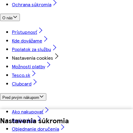
Ochrana súkromia
O nás
Prístupnosť
Kde dovážame
Poplatok za službu
Nastavenia cookies
Možnosti platby
Tesco.sk
Clubcard
Pred prvým nákupom
Ako nakupovať
Nastavenia súkromia
Registrácia
Objednanie doručenia