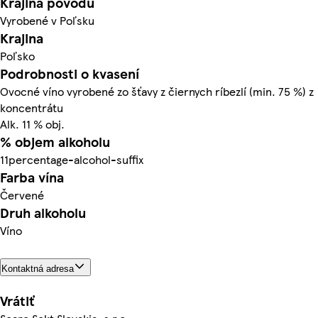
Krajina pôvodu
Vyrobené v Poľsku
Krajina
Poľsko
Podrobnosti o kvasení
Ovocné víno vyrobené zo šťavy z čiernych ríbezlí (min. 75 %) z
koncentrátu
Alk. 11 % obj.
% objem alkoholu
11percentage-alcohol-suffix
Farba vína
Červené
Druh alkoholu
Víno
Kontaktná adresa
Vrátiť