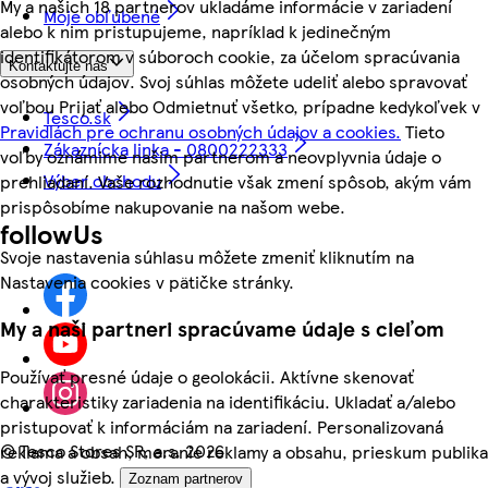
My a našich 18 partnerov ukladáme informácie v zariadení
Moje obľúbené
alebo k nim pristupujeme, napríklad k jedinečným
identifikátorom v súboroch cookie, za účelom spracúvania
Kontaktujte nás
osobných údajov. Svoj súhlas môžete udeliť alebo spravovať
voľbou Prijať alebo Odmietnuť všetko, prípadne kedykoľvek v
Tesco.sk
Pravidlách pre ochranu osobných údajov a cookies.
Tieto
Zákaznícka linka - 0800222333
voľby oznámime našim partnerom a neovplyvnia údaje o
Výber obchodu
prehliadaní. Vaše rozhodnutie však zmení spôsob, akým vám
prispôsobíme nakupovanie na našom webe.
followUs
Svoje nastavenia súhlasu môžete zmeniť kliknutím na
Nastavenia cookies v pätičke stránky.
My a naši partneri spracúvame údaje s cieľom
Používať presné údaje o geolokácii. Aktívne skenovať
charakteristiky zariadenia na identifikáciu. Ukladať a/alebo
pristupovať k informáciám na zariadení. Personalizovaná
©
Tesco Stores SR, a.s. 2026
reklama a obsah, meranie reklamy a obsahu, prieskum publika
a vývoj služieb.
Zoznam partnerov