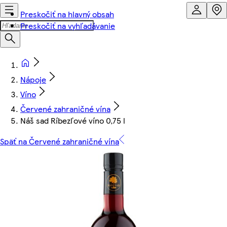
Preskočiť na hlavný obsah
Preskočiť na vyhľadávanie
Nápoje
Víno
Červené zahraničné vína
Náš sad Ríbezľové víno 0,75 l
Späť na Červené zahraničné vína