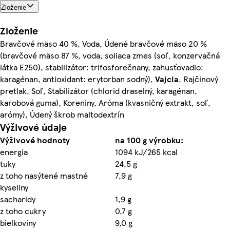
Zloženie
Zloženie
Bravčové mäso 40 %, Voda, Údené bravčové mäso 20 %
(bravčové mäso 87 %, voda, soliaca zmes (soľ, konzervačná
látka E250), stabilizátor: trifosforečnany, zahusťovadlo:
karagénan, antioxidant: erytorban sodný),
Vajcia
, Rajčinový
pretlak, Soľ, Stabilizátor (chlorid draselný, karagénan,
karobová guma), Koreniny, Aróma (kvasničný extrakt, soľ,
arómy), Údený škrob maltodextrín
Výživové údaje
Výživové hodnoty
na 100 g výrobku:
energia
1094 kJ/265 kcal
tuky
24,5 g
z toho nasýtené mastné
7,9 g
kyseliny
sacharidy
1,9 g
z toho cukry
0,7 g
bielkoviny
9,0 g