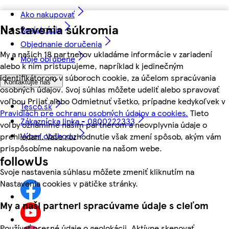
Ako nakupovať
Nastavenia súkromia
Registrácia
Objednanie doručenia
My a našich 18 partnerov ukladáme informácie v zariadení
Moje obľúbené
alebo k nim pristupujeme, napríklad k jedinečným
identifikátorom v súboroch cookie, za účelom spracúvania
Kontaktujte nás
osobných údajov. Svoj súhlas môžete udeliť alebo spravovať
voľbou Prijať alebo Odmietnuť všetko, prípadne kedykoľvek v
Tesco.sk
Pravidlách pre ochranu osobných údajov a cookies.
Tieto
Zákaznícka linka - 0800222333
voľby oznámime našim partnerom a neovplyvnia údaje o
Výber obchodu
prehliadaní. Vaše rozhodnutie však zmení spôsob, akým vám
prispôsobíme nakupovanie na našom webe.
followUs
Svoje nastavenia súhlasu môžete zmeniť kliknutím na
Nastavenia cookies v pätičke stránky.
My a naši partneri spracúvame údaje s cieľom
Používať presné údaje o geolokácii. Aktívne skenovať