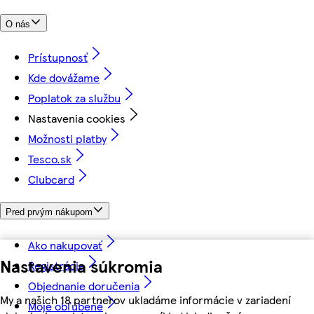
O nás
Prístupnosť
Kde dovážame
Poplatok za službu
Nastavenia cookies
Možnosti platby
Tesco.sk
Clubcard
Pred prvým nákupom
Ako nakupovať
Nastavenia súkromia
Registrácia
Objednanie doručenia
My a našich 18 partnerov ukladáme informácie v zariadení
Moje obľúbené