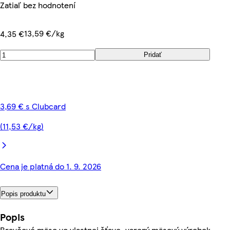
Zatiaľ bez hodnotení
13,59 €/kg
4,35 €
Pridať
3,69 € s Clubcard
(11,53 €/kg)
Cena je platná do 1. 9. 2026
Popis produktu
Popis
Bravčové mäso vo vlastnej šťave, varený mäsový výrobok