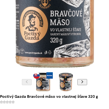
Poctivý Gazda Bravčové mäso vo vlastnej šťave 320 g