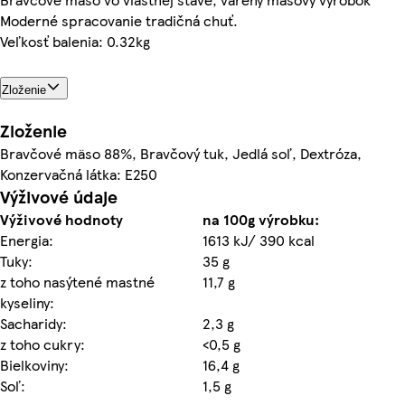
Moderné spracovanie tradičná chuť.
Veľkosť balenia: 0.32kg
Zloženie
Zloženie
Bravčové mäso 88%, Bravčový tuk, Jedlá soľ, Dextróza,
Konzervačná látka: E250
Výživové údaje
Výživové hodnoty
na 100g výrobku:
Energia:
1613 kJ/ 390 kcal
Tuky:
35 g
z toho nasýtené mastné
11,7 g
kyseliny:
Sacharidy:
2,3 g
z toho cukry:
<0,5 g
Bielkoviny:
16,4 g
Soľ:
1,5 g