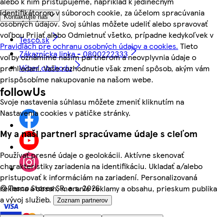
alebo k nim pristupujeme, napríklad k jedinečným
identifikátorom v súboroch cookie, za účelom spracúvania
Kontaktujte nás
osobných údajov. Svoj súhlas môžete udeliť alebo spravovať
voľbou Prijať alebo Odmietnuť všetko, prípadne kedykoľvek v
Tesco.sk
Pravidlách pre ochranu osobných údajov a cookies.
Tieto
Zákaznícka linka - 0800222333
voľby oznámime našim partnerom a neovplyvnia údaje o
Výber obchodu
prehliadaní. Vaše rozhodnutie však zmení spôsob, akým vám
prispôsobíme nakupovanie na našom webe.
followUs
Svoje nastavenia súhlasu môžete zmeniť kliknutím na
Nastavenia cookies v pätičke stránky.
My a naši partneri spracúvame údaje s cieľom
Používať presné údaje o geolokácii. Aktívne skenovať
charakteristiky zariadenia na identifikáciu. Ukladať a/alebo
pristupovať k informáciám na zariadení. Personalizovaná
©
Tesco Stores SR, a.s. 2026
reklama a obsah, meranie reklamy a obsahu, prieskum publika
a vývoj služieb.
Zoznam partnerov