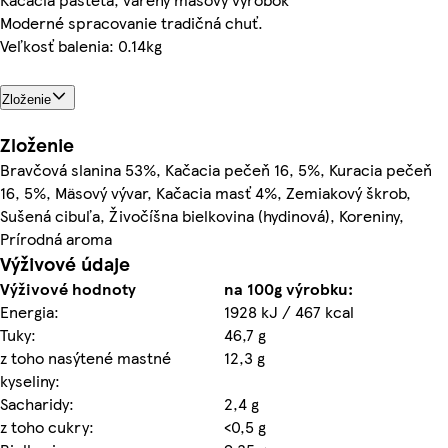
Moderné spracovanie tradičná chuť.
Veľkosť balenia: 0.14kg
Zloženie
Zloženie
Bravčová slanina 53%, Kačacia pečeň 16, 5%, Kuracia pečeň
16, 5%, Mäsový vývar, Kačacia masť 4%, Zemiakový škrob,
Sušená cibuľa, Živočíšna bielkovina (hydinová), Koreniny,
Prírodná aroma
Výživové údaje
Výživové hodnoty
na 100g výrobku:
Energia:
1928 kJ / 467 kcal
Tuky:
46,7 g
z toho nasýtené mastné
12,3 g
kyseliny:
Sacharidy:
2,4 g
z toho cukry:
<0,5 g