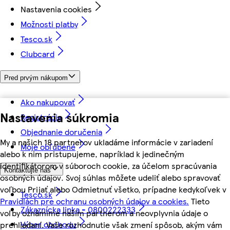
Nastavenia cookies
Možnosti platby
Tesco.sk
Clubcard
Pred prvým nákupom
Ako nakupovať
Nastavenia súkromia
Registrácia
Objednanie doručenia
My a našich 18 partnerov ukladáme informácie v zariadení
Moje obľúbené
alebo k nim pristupujeme, napríklad k jedinečným
identifikátorom v súboroch cookie, za účelom spracúvania
Kontaktujte nás
osobných údajov. Svoj súhlas môžete udeliť alebo spravovať
voľbou Prijať alebo Odmietnuť všetko, prípadne kedykoľvek v
Tesco.sk
Pravidlách pre ochranu osobných údajov a cookies.
Tieto
Zákaznícka linka - 0800222333
voľby oznámime našim partnerom a neovplyvnia údaje o
Výber obchodu
prehliadaní. Vaše rozhodnutie však zmení spôsob, akým vám