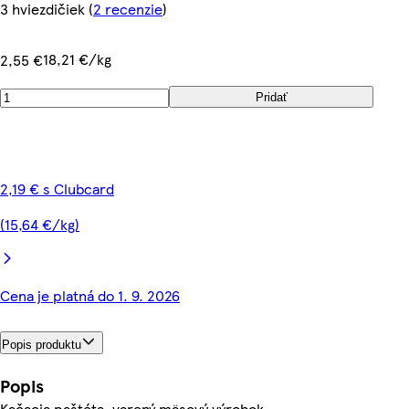
3 hviezdičiek
(
2 recenzie
)
18,21 €/kg
2,55 €
Pridať
2,19 € s Clubcard
(15,64 €/kg)
Cena je platná do 1. 9. 2026
Popis produktu
Popis
Kačacia paštéta, varený mäsový výrobok