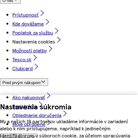
O nás
Prístupnosť
Kde dovážame
Poplatok za službu
Nastavenia cookies
Možnosti platby
Tesco.sk
Clubcard
Pred prvým nákupom
Ako nakupovať
Nastavenia súkromia
Registrácia
Objednanie doručenia
My a našich 18 partnerov ukladáme informácie v zariadení
Moje obľúbené
alebo k nim pristupujeme, napríklad k jedinečným
identifikátorom v súboroch cookie, za účelom spracúvania