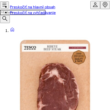
Preskočiť na hlavný obsah
Preskočiť na vyhľadávanie