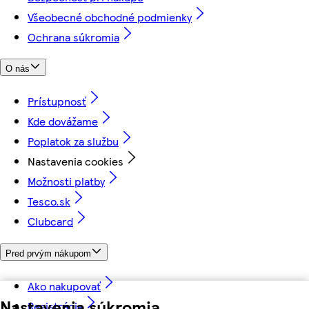
Všeobecné obchodné podmienky
Ochrana súkromia
O nás
Prístupnosť
Kde dovážame
Poplatok za službu
Nastavenia cookies
Možnosti platby
Tesco.sk
Clubcard
Pred prvým nákupom
Ako nakupovať
Nastavenia súkromia
Registrácia