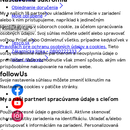
Objednanie doručenia
My a našich 18 partnerov ukladáme informácie v zariadení
Moje obľúbené
alebo k nim pristupujeme, napríklad k jedinečným
identifikátorom v súboroch cookie, za účelom spracúvania
Kontaktujte nás
osobných údajov. Svoj súhlas môžete udeliť alebo spravovať
voľbou Prijať alebo Odmietnuť všetko, prípadne kedykoľvek v
Tesco.sk
Pravidlách pre ochranu osobných údajov a cookies.
Tieto
Zákaznícka linka - 0800222333
voľby oznámime našim partnerom a neovplyvnia údaje o
Výber obchodu
prehliadaní. Vaše rozhodnutie však zmení spôsob, akým vám
prispôsobíme nakupovanie na našom webe.
followUs
Svoje nastavenia súhlasu môžete zmeniť kliknutím na
Nastavenia cookies v pätičke stránky.
My a naši partneri spracúvame údaje s cieľom
Používať presné údaje o geolokácii. Aktívne skenovať
charakteristiky zariadenia na identifikáciu. Ukladať a/alebo
pristupovať k informáciám na zariadení. Personalizovaná