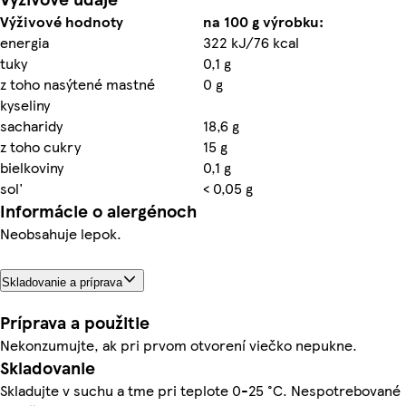
Výživové hodnoty
na 100 g výrobku:
energia
322 kJ/76 kcal
tuky
0,1 g
z toho nasýtené mastné
0 g
kyseliny
sacharidy
18,6 g
z toho cukry
15 g
bielkoviny
0,1 g
sol'
< 0,05 g
Informácie o alergénoch
Neobsahuje lepok.
Skladovanie a príprava
Príprava a použitie
Nekonzumujte, ak pri prvom otvorení viečko nepukne.
Skladovanie
Skladujte v suchu a tme pri teplote 0-25 °C. Nespotrebované