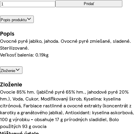
Pridať
Popis produktu
Popis
Ovocné pyré jablko, jahoda. Ovocné pyré zmiešané, sladené.
Sterilizované.
Veľkosť balenia: 0.19kg
Zloženie
Zloženie
Ovocie 85% hm. (jablčné pyré 65% hm., jahodové pyré 20%
hm.), Voda, Cukor, Modifikovaný škrob, Kyselina: kyselina
citrónová, Farbiace rastlinné a ovocné extrakty (koncentrát z
karotky a granátového jablka), Antioxidant: kyselina askorbová,
100 g výrobku - obsahuje 17 g prírodných sladidiel, Bolo
použitých 93 g ovocia
Výživové údaje