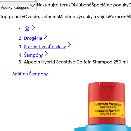
Nakupujte teraz
Obľúbené
Špeciálne ponuky
O
Všetky kategórie
Top ponuky
Ovocie, zelenina
Mliečne výrobky a vajcia
Pekáreň
Mä
Drogéria
Starostlivosť o vlasy
Šampóny
Alpecin Hybrid Sensitive Coffein Shampoo 250 ml
Späť na Šampóny