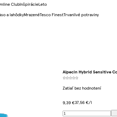
nline Club
Inšpirácie
Leto
so a lahôdky
Mrazené
Tesco Finest
Trvanlivé potraviny
Alpecin Hybrid Sensitive C
Zatiaľ bez hodnotení
37,56 €/l
9,39 €