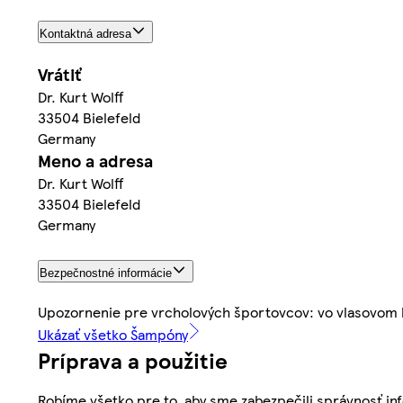
Kontaktná adresa
Vrátiť
Dr. Kurt Wolff
33504 Bielefeld
Germany
Meno a adresa
Dr. Kurt Wolff
33504 Bielefeld
Germany
Bezpečnostné informácie
Upozornenie pre vrcholových športovcov: vo vlasovom k
Ukázať všetko Šampóny
Príprava a použitie
Robíme všetko pre to, aby sme zabezpečili správnosť inf