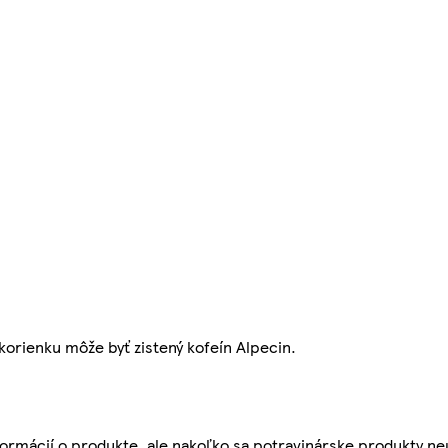
orienku môže byť zistený kofeín Alpecin.
ormácií o produkte, ale nakoľko sa potravinárske produkty ne