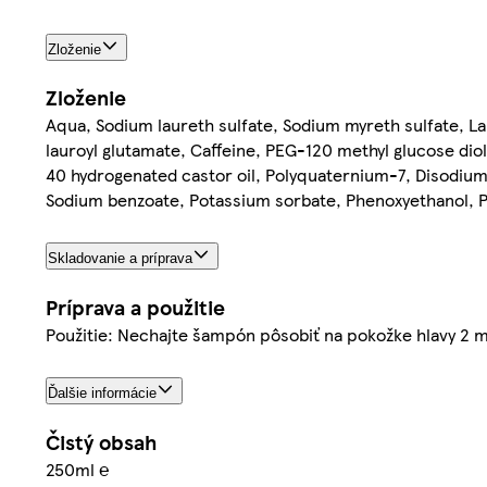
Zloženie
Zloženie
Aqua, Sodium laureth sulfate, Sodium myreth sulfate, L
lauroyl glutamate, Caffeine, PEG-120 methyl glucose diol
40 hydrogenated castor oil, Polyquaternium-7, Disodium
Sodium benzoate, Potassium sorbate, Phenoxyethanol, P
Skladovanie a príprava
Príprava a použitie
Použitie: Nechajte šampón pôsobiť na pokožke hlavy 2 m
Ďalšie informácie
Čistý obsah
250ml ℮