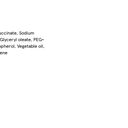
succinate, Sodium
 Glyceryl oleate, PEG-
pherol, Vegetable oil,
rene