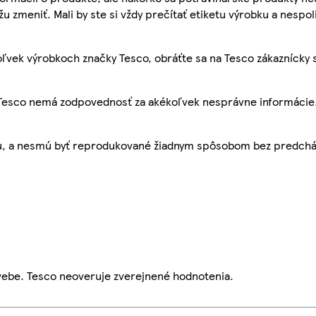
žu zmeniť. Mali by ste si vždy prečítať etiketu výrobku a nespol
ľvek výrobkoch značky Tesco, obráťte sa na Tesco zákaznícky 
, Tesco nemá zodpovednosť za akékoľvek nesprávne informácie
bu, a nesmú byť reprodukované žiadnym spôsobom bez predch
webe. Tesco neoveruje zverejnené hodnotenia.