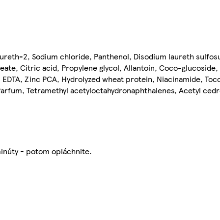
aureth-2, Sodium chloride, Panthenol, Disodium laureth sulfo
eate, Citric acid, Propylene glycol, Allantoin, Coco-glucoside,
 EDTA, Zinc PCA, Hydrolyzed wheat protein, Niacinamide, Toco
arfum, Tetramethyl acetyloctahydronaphthalenes, Acetyl ced
inúty - potom opláchnite.