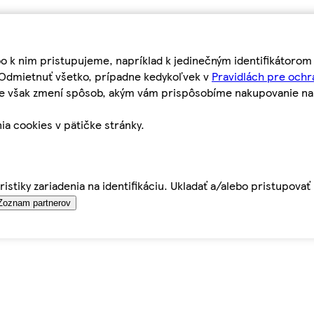
bo k nim pristupujeme, napríklad k jedinečným identifikátoro
o Odmietnuť všetko, prípadne kedykoľvek v
Pravidlách pre ochr
tie však zmení spôsob, akým vám prispôsobíme nakupovanie n
ia cookies v pätičke stránky.
istiky zariadenia na identifikáciu. Ukladať a/alebo pristupova
Zoznam partnerov