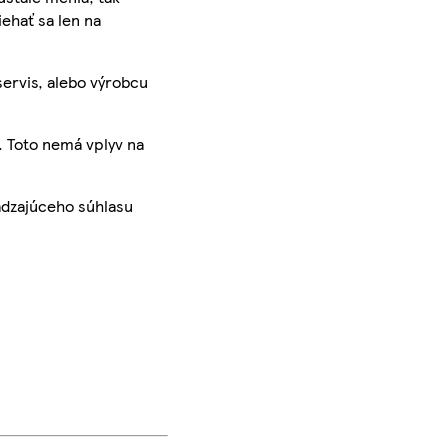
iehať sa len na
servis, alebo výrobcu
. Toto nemá vplyv na
ádzajúceho súhlasu