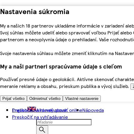
Nastavenia súkromia
My a našich 18 partnerov ukladáme informácie v zariadení ale
Svoj súhlas môžete udeliť alebo spravovať voľbou Prijať aleb
partnerom a neovplyvnia údaje o prehliadaní. Vaše rozhodnu
Svoje nastavenia súhlasu môžete zmeniť kliknutím na Nastaven
My a naši partneri spracúvame údaje s cieľom
Používať presné údaje o geolokácii. Aktívne skenovať charakter
meranie reklamy a obsahu, prieskum publika a vývoj služieb.
Prijať všetko
Odmietnuť všetko
Vlastné nastavenie
Preskočiť na hlavný obsah
English
Ako nakupovať online
Nápoveda
Preskočiť na vyhľadávanie