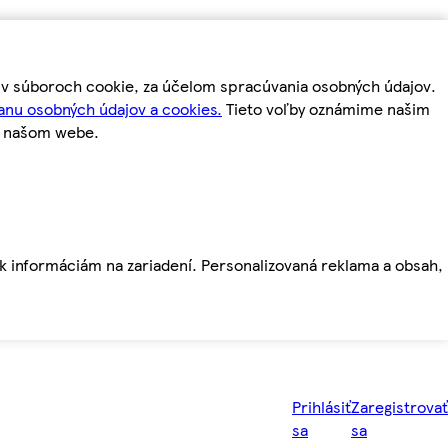
m v súboroch cookie, za účelom spracúvania osobných údajov.
anu osobných údajov a cookies.
Tieto voľby oznámime našim
a našom webe.
ť k informáciám na zariadení. Personalizovaná reklama a obsah,
Prihlásiť
Zaregistrovať
sa
sa