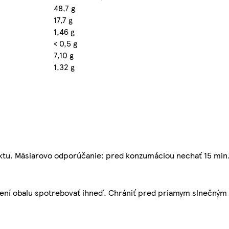
48,7 g
17,7 g
1,46 g
< 0,5 g
7,10 g
1,32 g
ktu. Mäsiarovo odporúčanie: pred konzumáciou nechať 15 min. 
orení obalu spotrebovať ihneď. Chrániť pred priamym slnečným