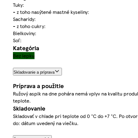
Tuky:
- z toho nasýtené mastné kyseliny:
Sacharidy:
- z toho cukry:
Bielkoviny:
Soľ:
Kategória
Bez lepku
Skladovanie a príprava
Príprava a použitie
Ružový aspik na dne pohára nemá vplyv na kvalitu produ
teplote.
Skladovanie
Skladovať v chlade pri teplote od 0 °C do +7 °C. Po otv
do: dátum uvedený na viečku.