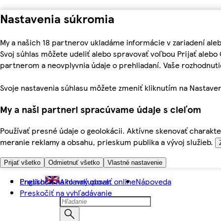
Nastavenia súkromia
My a našich 18 partnerov ukladáme informácie v zariadení ale
Svoj súhlas môžete udeliť alebo spravovať voľbou Prijať aleb
partnerom a neovplyvnia údaje o prehliadaní. Vaše rozhodnu
Svoje nastavenia súhlasu môžete zmeniť kliknutím na Nastaven
My a naši partneri spracúvame údaje s cieľom
Používať presné údaje o geolokácii. Aktívne skenovať charakter
meranie reklamy a obsahu, prieskum publika a vývoj služieb.
Prijať všetko
Odmietnuť všetko
Vlastné nastavenie
Preskočiť na hlavný obsah
English
Ako nakupovať online
Nápoveda
Preskočiť na vyhľadávanie