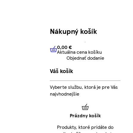
Nákupný košík
0,00 €
Aktuálna cena košíku
0,00 €
Aktuálna cena košíku
Objednať dodanie
Váš košík
Vyberte službu, ktorá je pre Vás
najvhodnejšie
Prázdny košík
Produkty, ktoré pridáte do