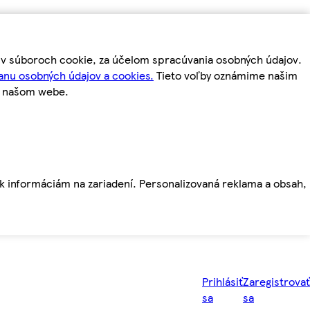
m v súboroch cookie, za účelom spracúvania osobných údajov.
anu osobných údajov a cookies.
Tieto voľby oznámime našim
a našom webe.
ť k informáciám na zariadení. Personalizovaná reklama a obsah,
Prihlásiť
Zaregistrovať
sa
sa