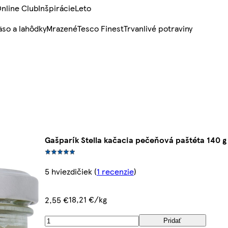
nline Club
Inšpirácie
Leto
so a lahôdky
Mrazené
Tesco Finest
Trvanlivé potraviny
Gašparík Stella kačacia pečeňová paštéta 140 g
5 hviezdičiek
(
1 recenzie
)
18,21 €/kg
2,55 €
Pridať