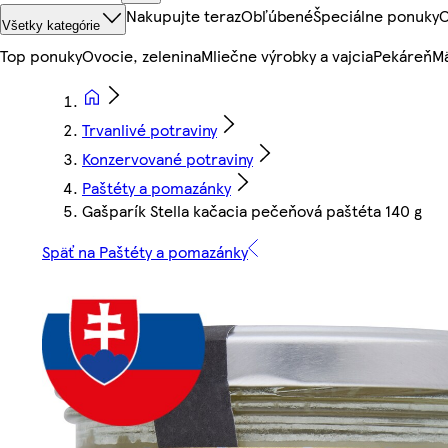
Nakupujte teraz
Obľúbené
Špeciálne ponuky
O
Všetky kategórie
Top ponuky
Ovocie, zelenina
Mliečne výrobky a vajcia
Pekáreň
Mä
Trvanlivé potraviny
Konzervované potraviny
Paštéty a pomazánky
Gašparík Stella kačacia pečeňová paštéta 140 g
Späť na Paštéty a pomazánky