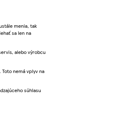
ustále menia, tak
iehať sa len na
servis, alebo výrobcu
. Toto nemá vplyv na
ádzajúceho súhlasu