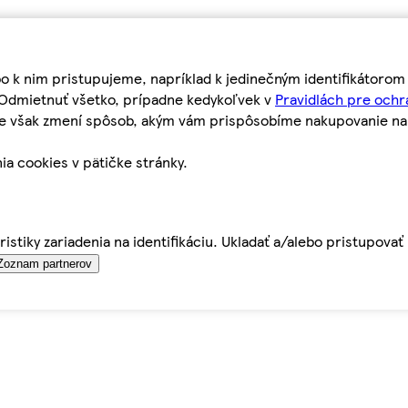
bo k nim pristupujeme, napríklad k jedinečným identifikátoro
o Odmietnuť všetko, prípadne kedykoľvek v
Pravidlách pre ochr
tie však zmení spôsob, akým vám prispôsobíme nakupovanie n
ia cookies v pätičke stránky.
istiky zariadenia na identifikáciu. Ukladať a/alebo pristupova
Zoznam partnerov