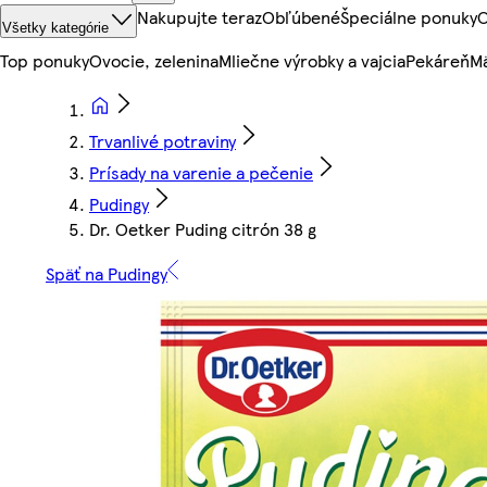
Nakupujte teraz
Obľúbené
Špeciálne ponuky
O
Všetky kategórie
Top ponuky
Ovocie, zelenina
Mliečne výrobky a vajcia
Pekáreň
Mä
Trvanlivé potraviny
Prísady na varenie a pečenie
Pudingy
Dr. Oetker Puding citrón 38 g
Späť na Pudingy