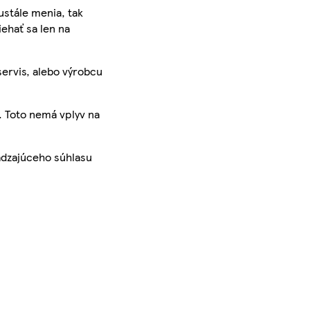
ustále menia, tak
iehať sa len na
servis, alebo výrobcu
. Toto nemá vplyv na
ádzajúceho súhlasu