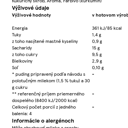
Kukuričný škrob, Aróma, Farbivo (kurkumín)
Výživové údaje
Výživové hodnoty
v hotovom výrob
Energia
361 kJ/85 kcal
Tuky
1,4 g
z toho nasýtené mastné kyseliny
0,9 g
Sacharidy
15 g
z toho cukry
9,5 g
Bielkoviny
2,9 g
Soľ
0,10 g
* puding pripravený podľa návodu s
-
polotučným mliekom (1,5 % tuku) a 30
g cukru
** referenčný príjem priemerného
-
dospelého (8400 kJ/2000 kcal)
Celkový počet porcií z jedného
-
balenia: 4
Informácie o alergénoch
Môže obsahovať mlieko a orechy.