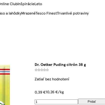
nline Club
Inšpirácie
Leto
so a lahôdky
Mrazené
Tesco Finest
Trvanlivé potraviny
Dr. Oetker Puding citrón 38 g
Zatiaľ bez hodnotení
10,26 €/kg
0,39 €
Pridať