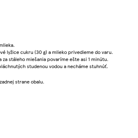
mlieka.
é lyžice cukru (30 g) a mlieko privedieme do varu.
 za stáleho miešania povaríme ešte asi 1 minútu.
ypláchnutých studenou vodou a necháme stuhnúť.
zadnej strane obalu.