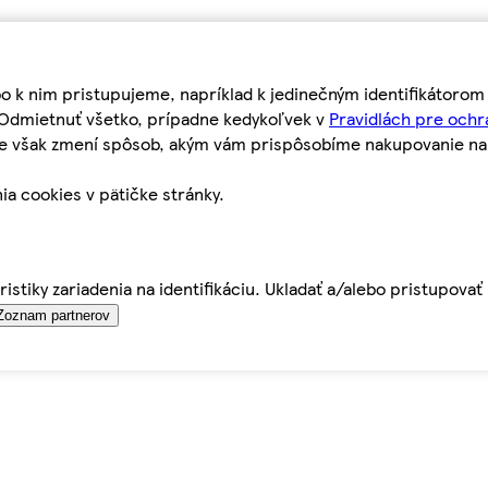
bo k nim pristupujeme, napríklad k jedinečným identifikátoro
o Odmietnuť všetko, prípadne kedykoľvek v
Pravidlách pre ochr
tie však zmení spôsob, akým vám prispôsobíme nakupovanie n
ia cookies v pätičke stránky.
istiky zariadenia na identifikáciu. Ukladať a/alebo pristupova
Zoznam partnerov