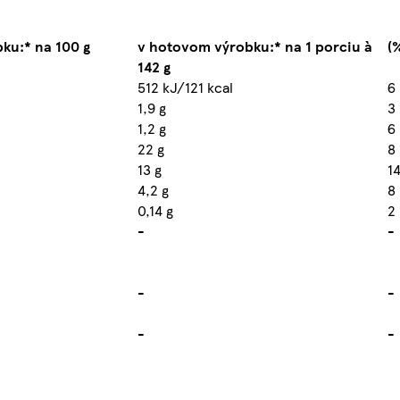
ku:* na 100 g
v hotovom výrobku:* na 1 porciu à
(
142 g
512 kJ/121 kcal
6
1,9 g
3
1,2 g
6
22 g
8
13 g
1
4,2 g
8
0,14 g
2
-
-
-
-
-
-