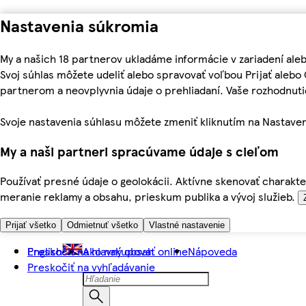
Nastavenia súkromia
My a našich 18 partnerov ukladáme informácie v zariadení ale
Svoj súhlas môžete udeliť alebo spravovať voľbou Prijať aleb
partnerom a neovplyvnia údaje o prehliadaní. Vaše rozhodnu
Svoje nastavenia súhlasu môžete zmeniť kliknutím na Nastaven
My a naši partneri spracúvame údaje s cieľom
Používať presné údaje o geolokácii. Aktívne skenovať charakter
meranie reklamy a obsahu, prieskum publika a vývoj služieb.
Prijať všetko
Odmietnuť všetko
Vlastné nastavenie
Preskočiť na hlavný obsah
English
Ako nakupovať online
Nápoveda
Preskočiť na vyhľadávanie