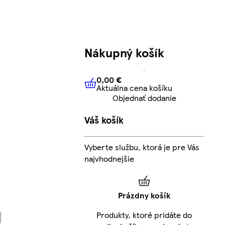
Nákupný košík
0,00 €
Aktuálna cena košíku
0,00 €
Aktuálna cena košíku
Objednať dodanie
Váš košík
Vyberte službu, ktorá je pre Vás
najvhodnejšie
Prázdny košík
Produkty, ktoré pridáte do