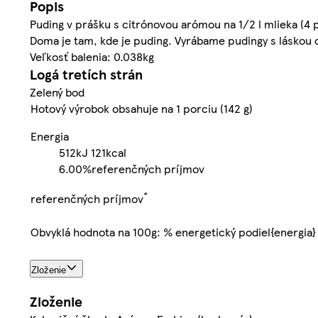
Popis
Puding v prášku s citrónovou arómou na 1/2 l mlieka (4 
Doma je tam, kde je puding. Vyrábame pudingy s láskou o
Veľkosť balenia: 0.038kg
Logá tretích strán
Zelený bod
Hotový výrobok obsahuje na 1 porciu (142 g)
Energia
512kJ
121kcal
6.00%
referenčných príjmov
*
referenčných príjmov
Obvyklá hodnota na 100g: % energetický podiel{energia}
Zloženie
Zloženie