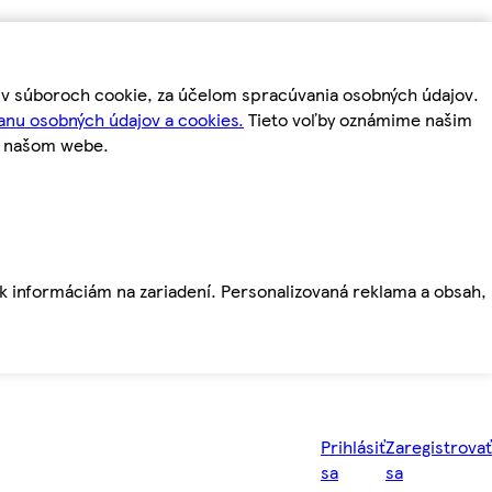
m v súboroch cookie, za účelom spracúvania osobných údajov.
anu osobných údajov a cookies.
Tieto voľby oznámime našim
a našom webe.
ť k informáciám na zariadení. Personalizovaná reklama a obsah,
Prihlásiť
Zaregistrovať
sa
sa