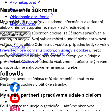
Ako nakupovať
Nastavenia súkromia
Registrácia
Objednanie doručenia
My a našich 18 partnerov ukladáme informácie v zariadení
Moje obľúbené
alebo k nim pristupujeme, napríklad k jedinečným
identifikátorom v súboroch cookie, za účelom spracúvania
Kontaktujte nás
osobných údajov. Svoj súhlas môžete udeliť alebo spravovať
voľbou Prijať alebo Odmietnuť všetko, prípadne kedykoľvek v
Tesco.sk
Pravidlách pre ochranu osobných údajov a cookies.
Tieto
Zákaznícka linka - 0800222333
voľby oznámime našim partnerom a neovplyvnia údaje o
Výber obchodu
prehliadaní. Vaše rozhodnutie však zmení spôsob, akým vám
prispôsobíme nakupovanie na našom webe.
followUs
Svoje nastavenia súhlasu môžete zmeniť kliknutím na
Nastavenia cookies v pätičke stránky.
My a naši partneri spracúvame údaje s cieľom
Používať presné údaje o geolokácii. Aktívne skenovať