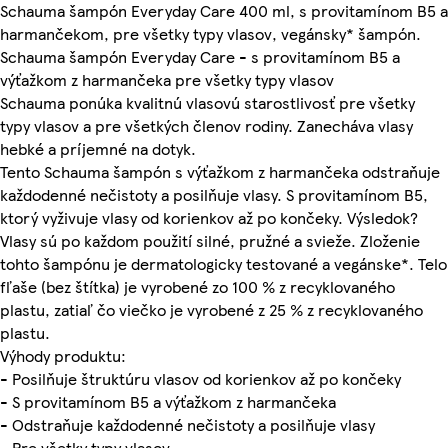
Schauma šampón Everyday Care 400 ml, s provitamínom B5 a
harmančekom, pre všetky typy vlasov, vegánsky* šampón.
Schauma šampón Everyday Care - s provitamínom B5 a
výťažkom z harmančeka pre všetky typy vlasov
Schauma ponúka kvalitnú vlasovú starostlivosť pre všetky
typy vlasov a pre všetkých členov rodiny. Zanecháva vlasy
hebké a príjemné na dotyk.
Tento Schauma šampón s výťažkom z harmančeka odstraňuje
každodenné nečistoty a posilňuje vlasy. S provitamínom B5,
ktorý vyživuje vlasy od korienkov až po končeky. Výsledok?
Vlasy sú po každom použití silné, pružné a svieže. Zloženie
tohto šampónu je dermatologicky testované a vegánske*. Telo
fľaše (bez štítka) je vyrobené zo 100 % z recyklovaného
plastu, zatiaľ čo viečko je vyrobené z 25 % z recyklovaného
plastu.
Výhody produktu:
- Posilňuje štruktúru vlasov od korienkov až po končeky
- S provitamínom B5 a výťažkom z harmančeka
- Odstraňuje každodenné nečistoty a posilňuje vlasy
- Pre všetky typy vlasov