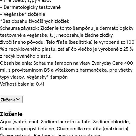
- Dermatologicky testované
- Vegánske* zloženie
*Bez obsahu živočíšnych zložiek
Schauma záväzok: Zloženie tohto šampónu je dermatologicky
testované a vegánske, t. j. neobsahuje žiadne zložky
živočíšneho pôvodu. Telo fľaše (bez štítka) je vyrobené zo 100
% z recyklovaného plastu, zatiaľ čo viečko je vyrobené z 25 %
z recyklovaného plastu.
Obsah balenia: Schauma šampón na vlasy Everyday Care 400
ml, s provitamínom B5 a výťažkom z harmančeka, pre všetky
typy vlasov. Vegánsky* šampón
Veľkosť balenia: 0.4l
Zloženie
Zloženie
Aqua (water, eau), Sodium laureth sulfate, Sodium chloride,
Cocamidopropyl betaine, Chamomilla recutita (matricaria)
flower extract, Panthenol, Hydroxypropyl guar