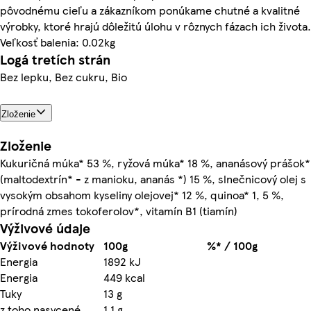
pôvodnému cieľu a zákazníkom ponúkame chutné a kvalitné
výrobky, ktoré hrajú dôležitú úlohu v rôznych fázach ich života.
Veľkosť balenia: 0.02kg
Logá tretích strán
Bez lepku, Bez cukru, Bio
Zloženie
Zloženie
Kukuričná múka* 53 %, ryžová múka* 18 %, ananásový prášok*
(maltodextrín* - z manioku, ananás *) 15 %, slnečnicový olej s
vysokým obsahom kyseliny olejovej* 12 %, quinoa* 1, 5 %,
prírodná zmes tokoferolov*, vitamín B1 (tiamín)
Výživové údaje
Výživové hodnoty
100g
%* / 100g
Energia
1892 kJ
Energia
449 kcal
Tuky
13 g
z toho nasycené
1.1 g