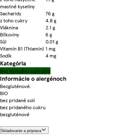
mastné kyseliny
Sacharidy
76 g
z toho cukry
4.8 g
Vláknina
2.1 g
Bílkoviny
6 g
Sůl
0.01 g
Vitamín B1 (Thiamin)
1 mg
Sodík
4 mg
Kategória
Bez lepku
Bez cukru
Bio
Informácie o alergénoch
Bezgluténové.
BIO
bez pridané soli
bez pridaného cukru
bezgluténové
Skladovanie a príprava