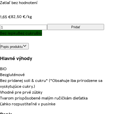
Zatiaľ bez hodnotení
82,50 €/kg
1,65 €
Pridať
Bez lepku
Bez cukru
Bio
Popis produktu
Hlavné výhody
BIO
Bezgluténové
Bez pridanej soli & cukru* (*Obsahuje iba prirodzene sa
vyskytujúce cukry.)
Vhodné pre prvé zúbky
Tvarom prispôsobené malým ručičkám dieťatka
Ľahko rozpustiteľné v pusinke