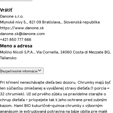
Vrátiť
Danone s.r.o.
Mlynské nivy 5,, 821 09 Bratislava,, Slovenská republika
https://www.danone.sk
danone.sk@danone.com
+421 850 777 666
Meno a adresa
Molino Nicoli S.P.A., Via Cornella, 24060 Costa di Mezzate BG,
Taliansko
Bezpečnostné informácie
Pri kŕmení nenechávajte dieťa bez dozoru. Chrumky majú byť
len súčasťou zmiešanej a vyváženej stravy dieťaťa (1 porcia =
32 chrumiek). Už od prvého zúbku sa pravidelne starajte o
chrup dieťaťa - prispejete tak k jeho ochrane pred zubným
kazom. Hami BIO kukuričné-quinoa chrumky s výborným
ananásom je extrudovaná potravina na báze obilia pre malé