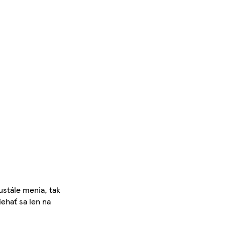
ustále menia, tak
iehať sa len na