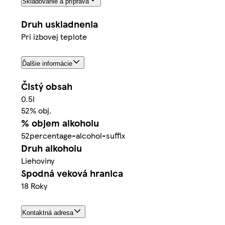
Skladovanie a príprava
Druh uskladnenia
Pri izbovej teplote
Ďalšie informácie
Čistý obsah
0.5l
52% obj.
% objem alkoholu
52percentage-alcohol-suffix
Druh alkoholu
Liehoviny
Spodná veková hranica
18 Roky
Kontaktná adresa