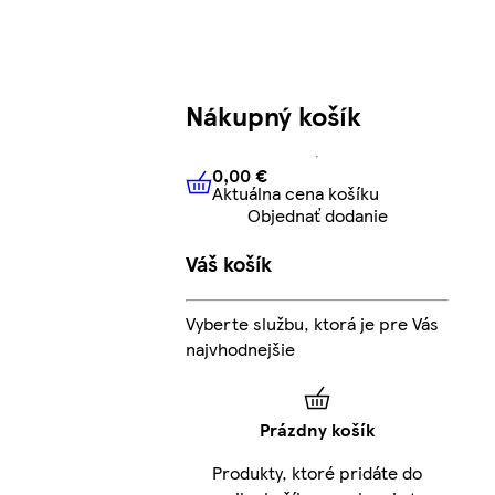
Nákupný košík
0,00 €
Aktuálna cena košíku
0,00 €
Aktuálna cena košíku
Objednať dodanie
Váš košík
Vyberte službu, ktorá je pre Vás
najvhodnejšie
Prázdny košík
Produkty, ktoré pridáte do