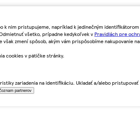
bo k nim pristupujeme, napríklad k jedinečným identifikátoro
o Odmietnuť všetko, prípadne kedykoľvek v
Pravidlách pre ochr
tie však zmení spôsob, akým vám prispôsobíme nakupovanie n
ia cookies v pätičke stránky.
istiky zariadenia na identifikáciu. Ukladať a/alebo pristupova
Zoznam partnerov