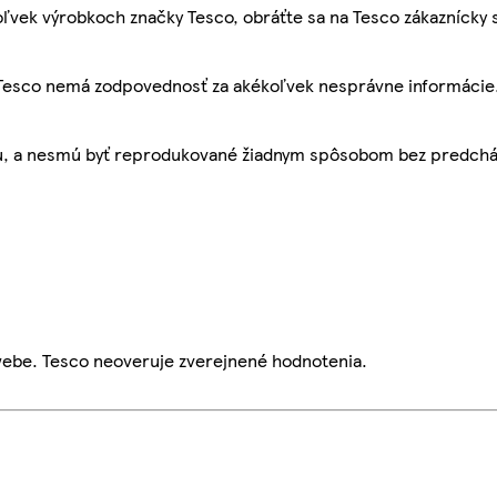
ľvek výrobkoch značky Tesco, obráťte sa na Tesco zákaznícky 
, Tesco nemá zodpovednosť za akékoľvek nesprávne informácie
bu, a nesmú byť reprodukované žiadnym spôsobom bez predch
webe. Tesco neoveruje zverejnené hodnotenia.