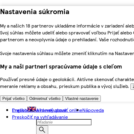
Nastavenia súkromia
My a našich 18 partnerov ukladáme informácie v zariadení ale
Svoj súhlas môžete udeliť alebo spravovať voľbou Prijať aleb
partnerom a neovplyvnia údaje o prehliadaní. Vaše rozhodnu
Svoje nastavenia súhlasu môžete zmeniť kliknutím na Nastaven
My a naši partneri spracúvame údaje s cieľom
Používať presné údaje o geolokácii. Aktívne skenovať charakter
meranie reklamy a obsahu, prieskum publika a vývoj služieb.
Prijať všetko
Odmietnuť všetko
Vlastné nastavenie
Preskočiť na hlavný obsah
English
Ako nakupovať online
Nápoveda
Preskočiť na vyhľadávanie