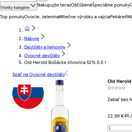
Nakupujte teraz
Obľúbené
Špeciálne ponuky
O
Všetky kategórie
Top ponuky
Ovocie, zelenina
Mliečne výrobky a vajcia
Pekáreň
Mä
Nápoje
Destiláty a liehoviny
Ovocné destiláty
Old Herold Bošácka slivovica 52% 0,5 l
Späť na Ovocné destiláty
Old Herold
Zatiaľ bez 
45,
22,99 €