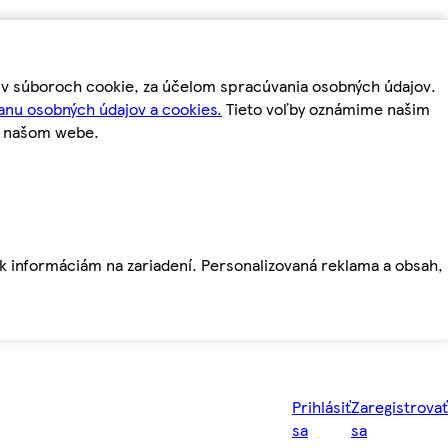
m v súboroch cookie, za účelom spracúvania osobných údajov.
anu osobných údajov a cookies.
Tieto voľby oznámime našim
a našom webe.
ť k informáciám na zariadení. Personalizovaná reklama a obsah,
Prihlásiť
Zaregistrovať
sa
sa