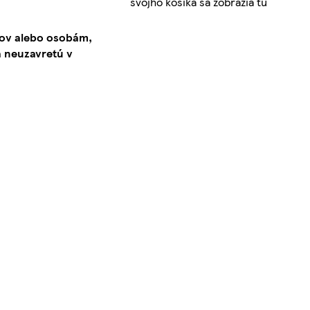
svojho košíka sa zobrazia tu
kov alebo osobám,
 neuzavretú v