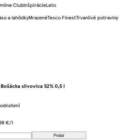
nline Club
Inšpirácie
Leto
so a lahôdky
Mrazené
Tesco Finest
Trvanlivé potraviny
 Bošácka slivovica 52% 0,5 l
hodnotení
98 €/l
Pridať