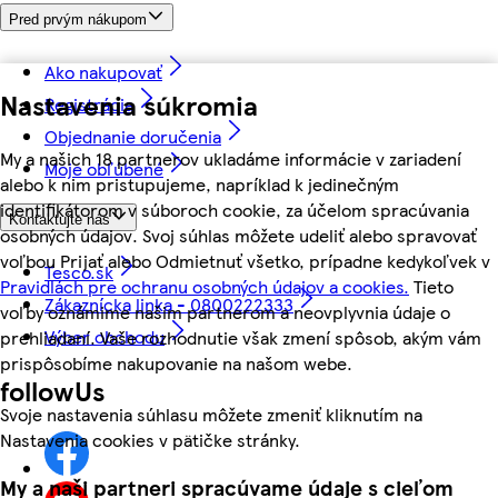
Pred prvým nákupom
Ako nakupovať
Nastavenia súkromia
Registrácia
Objednanie doručenia
My a našich 18 partnerov ukladáme informácie v zariadení
Moje obľúbené
alebo k nim pristupujeme, napríklad k jedinečným
identifikátorom v súboroch cookie, za účelom spracúvania
Kontaktujte nás
osobných údajov. Svoj súhlas môžete udeliť alebo spravovať
voľbou Prijať alebo Odmietnuť všetko, prípadne kedykoľvek v
Tesco.sk
Pravidlách pre ochranu osobných údajov a cookies.
Tieto
Zákaznícka linka - 0800222333
voľby oznámime našim partnerom a neovplyvnia údaje o
Výber obchodu
prehliadaní. Vaše rozhodnutie však zmení spôsob, akým vám
prispôsobíme nakupovanie na našom webe.
followUs
Svoje nastavenia súhlasu môžete zmeniť kliknutím na
Nastavenia cookies v pätičke stránky.
My a naši partneri spracúvame údaje s cieľom