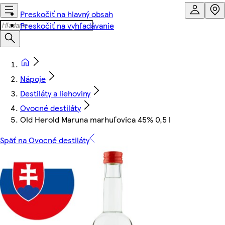
Preskočiť na hlavný obsah
Preskočiť na vyhľadávanie
Nápoje
Destiláty a liehoviny
Ovocné destiláty
Old Herold Maruna marhuľovica 45% 0,5 l
Späť na Ovocné destiláty