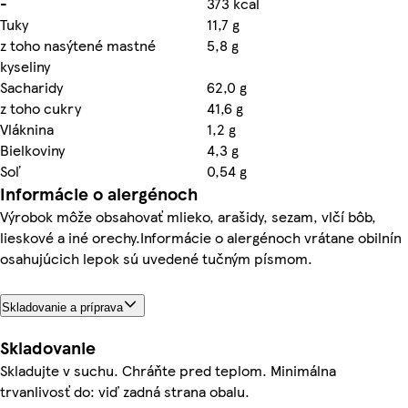
-
373 kcal
Tuky
11,7 g
z toho nasýtené mastné
5,8 g
kyseliny
Sacharidy
62,0 g
z toho cukry
41,6 g
Vláknina
1,2 g
Bielkoviny
4,3 g
Soľ
0,54 g
Informácie o alergénoch
Výrobok môže obsahovať mlieko, arašidy, sezam, vlčí bôb,
lieskové a iné orechy.Informácie o alergénoch vrátane obilnín
osahujúcich lepok sú uvedené tučným písmom.
Skladovanie a príprava
Skladovanie
Skladujte v suchu. Chráňte pred teplom. Minimálna
trvanlivosť do: viď zadná strana obalu.