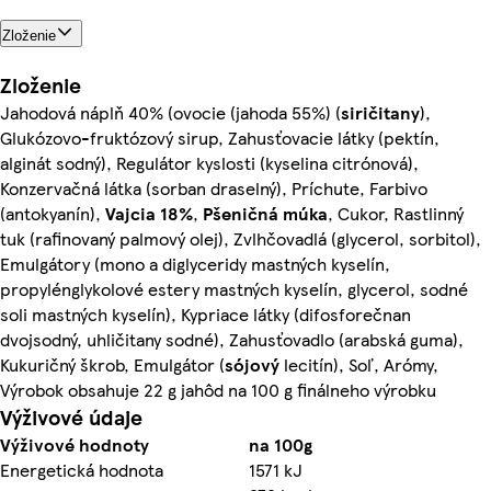
Zloženie
Zloženie
Jahodová náplň 40% (ovocie (jahoda 55%) (
siričitany
),
Glukózovo-fruktózový sirup, Zahusťovacie látky (pektín,
alginát sodný), Regulátor kyslosti (kyselina citrónová),
Konzervačná látka (sorban draselný), Príchute, Farbivo
(antokyanín),
Vajcia
18%
,
Pšeničná
múka
, Cukor, Rastlinný
tuk (rafinovaný palmový olej), Zvlhčovadlá (glycerol, sorbitol),
Emulgátory (mono a diglyceridy mastných kyselín,
propylénglykolové estery mastných kyselín, glycerol, sodné
soli mastných kyselín), Kypriace látky (difosforečnan
dvojsodný, uhličitany sodné), Zahusťovadlo (arabská guma),
Kukuričný škrob, Emulgátor (
sójový
lecitín), Soľ, Arómy,
Výrobok obsahuje 22 g jahôd na 100 g finálneho výrobku
Výživové údaje
Výživové hodnoty
na 100g
Energetická hodnota
1571 kJ