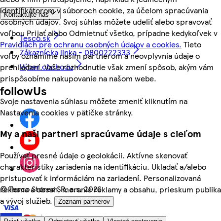
identifikátorom v súboroch cookie, za účelom spracúvania
Kontaktujte nás
osobných údajov. Svoj súhlas môžete udeliť alebo spravovať
voľbou Prijať alebo Odmietnuť všetko, prípadne kedykoľvek v
Tesco.sk
Pravidlách pre ochranu osobných údajov a cookies.
Tieto
Zákaznícka linka - 0800222333
voľby oznámime našim partnerom a neovplyvnia údaje o
Výber obchodu
prehliadaní. Vaše rozhodnutie však zmení spôsob, akým vám
prispôsobíme nakupovanie na našom webe.
followUs
Svoje nastavenia súhlasu môžete zmeniť kliknutím na
Nastavenia cookies v pätičke stránky.
My a naši partneri spracúvame údaje s cieľom
Používať presné údaje o geolokácii. Aktívne skenovať
charakteristiky zariadenia na identifikáciu. Ukladať a/alebo
pristupovať k informáciám na zariadení. Personalizovaná
©
Tesco Stores SR, a.s. 2026
reklama a obsah, meranie reklamy a obsahu, prieskum publika
a vývoj služieb.
Zoznam partnerov