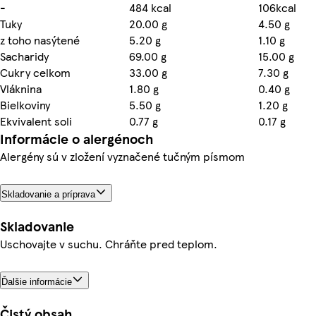
-
484 kcal
106kcal
Tuky
20.00 g
4.50 g
z toho nasýtené
5.20 g
1.10 g
Sacharidy
69.00 g
15.00 g
Cukry celkom
33.00 g
7.30 g
Vláknina
1.80 g
0.40 g
Bielkoviny
5.50 g
1.20 g
Ekvivalent soli
0.77 g
0.17 g
Informácie o alergénoch
Alergény sú v zložení vyznačené tučným písmom
Skladovanie a príprava
Skladovanie
Uschovajte v suchu. Chráňte pred teplom.
Ďalšie informácie
Čistý obsah