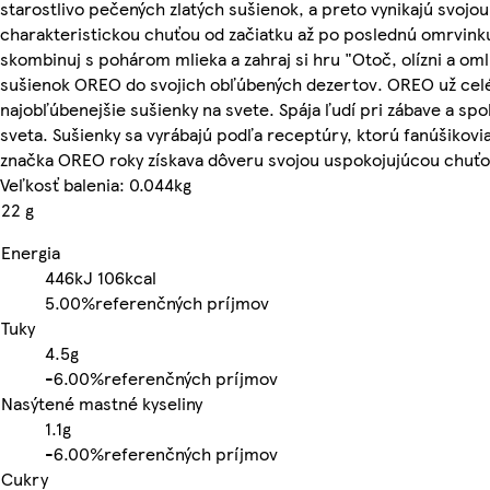
starostlivo pečených zlatých sušienok, a preto vynikajú svojou
charakteristickou chuťou od začiatku až po poslednú omrvinku
skombinuj s pohárom mlieka a zahraj si hru "Otoč, olízni a oml
sušienok OREO do svojich obľúbených dezertov. OREO už celé
najobľúbenejšie sušienky na svete. Spája ľudí pri zábave a sp
sveta. Sušienky sa vyrábajú podľa receptúry, ktorú fanúšikovia
značka OREO roky získava dôveru svojou uspokojujúcou chuťou
Veľkosť balenia: 0.044kg
22 g
Energia
446kJ
106kcal
5.00%
referenčných príjmov
Tuky
4.5g
-
6.00%
referenčných príjmov
Nasýtené mastné kyseliny
1.1g
-
6.00%
referenčných príjmov
Cukry