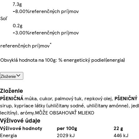
7.3g
-
8.00%
referenčných príjmov
Soľ
0.2g
-
3.00%
referenčných príjmov
*
referenčných príjmov
Obvyklá hodnota na 100g: % energetický podiel{energia}
Zloženie
Zloženie
PŠENIČNÁ
múka, cukor, palmový tuk, repkový olej,
PŠENIČNÝ
sirup, kypriace látky (uhličitany sodné, uhličitany amónne), jed
lecitíny), arómy.MÔŽE OBSAHOVAŤ MLIEKO
Výživové údaje
Výživové hodnoty
per 100g
22 g
Energia
2029 kJ
446 kJ