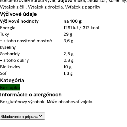
Koncentrovaný kurací vývar,
Sójová
múka, Jedlá soľ, Koreniny,
Výťažok z čili, Výťažok z droždia, Výťažok z papriky
Výživové údaje
Výživové hodnoty
na 100 g:
Energia
1291 kJ / 312 kcal
Tuky
29 g
- z toho nasýtené mastné
3,6 g
kyseliny
Sacharidy
2,8 g
- z toho cukry
0,8 g
Bielkoviny
10 g
Soľ
1,3 g
Kategória
Bez lepku
Informácie o alergénoch
Bezgluténový výrobok. Môže obsahovať vajcia.
Skladovanie a príprava