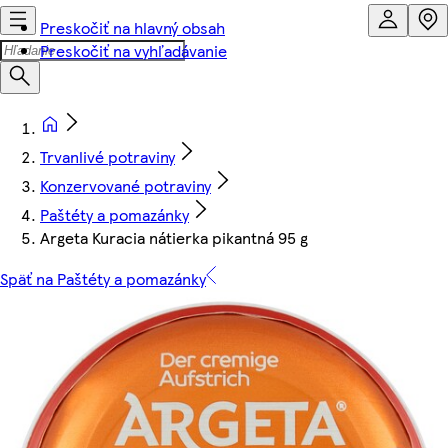
Preskočiť na hlavný obsah
Preskočiť na vyhľadávanie
Trvanlivé potraviny
Konzervované potraviny
Paštéty a pomazánky
Argeta Kuracia nátierka pikantná 95 g
Späť na Paštéty a pomazánky