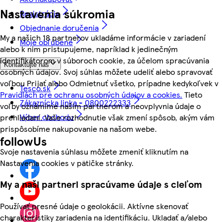
Nastavenia súkromia
Registrácia
Objednanie doručenia
My a našich 18 partnerov ukladáme informácie v zariadení
Moje obľúbené
alebo k nim pristupujeme, napríklad k jedinečným
identifikátorom v súboroch cookie, za účelom spracúvania
Kontaktujte nás
osobných údajov. Svoj súhlas môžete udeliť alebo spravovať
voľbou Prijať alebo Odmietnuť všetko, prípadne kedykoľvek v
Tesco.sk
Pravidlách pre ochranu osobných údajov a cookies.
Tieto
Zákaznícka linka - 0800222333
voľby oznámime našim partnerom a neovplyvnia údaje o
Výber obchodu
prehliadaní. Vaše rozhodnutie však zmení spôsob, akým vám
prispôsobíme nakupovanie na našom webe.
followUs
Svoje nastavenia súhlasu môžete zmeniť kliknutím na
Nastavenia cookies v pätičke stránky.
My a naši partneri spracúvame údaje s cieľom
Používať presné údaje o geolokácii. Aktívne skenovať
charakteristiky zariadenia na identifikáciu. Ukladať a/alebo