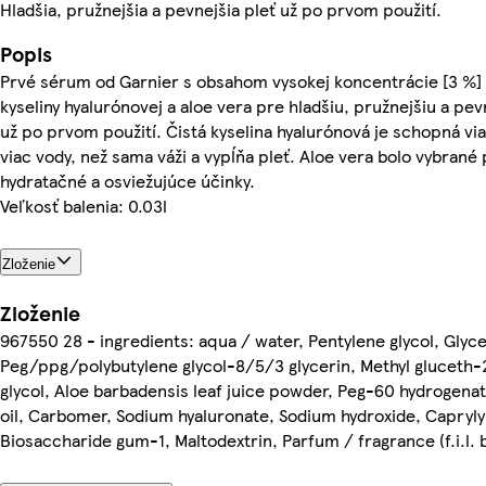
Hladšia, pružnejšia a pevnejšia pleť už po prvom použití.
Popis
Prvé sérum od Garnier s obsahom vysokej koncentrácie [3 %] 
kyseliny hyalurónovej a aloe vera pre hladšiu, pružnejšiu a pev
už po prvom použití. Čistá kyselina hyalurónová je schopná vi
viac vody, než sama váži a vypĺňa pleť. Aloe vera bolo vybrané 
hydratačné a osviežujúce účinky.
Veľkosť balenia: 0.03l
Zloženie
Zloženie
967550 28 - ingredients: aqua / water, Pentylene glycol, Glyce
Peg/ppg/polybutylene glycol-8/5/3 glycerin, Methyl gluceth-
glycol, Aloe barbadensis leaf juice powder, Peg-60 hydrogena
oil, Carbomer, Sodium hyaluronate, Sodium hydroxide, Caprylyl
Biosaccharide gum-1, Maltodextrin, Parfum / fragrance (f.i.l. 