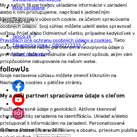
My a našich 18 partnerov ukladáme informácie v zariadení
Moje obľúbené
alebo k nim pristupujeme, napríklad k jedinečným
identifikátorom v súboroch cookie, za účelom spracúvania
Kontaktujte nás
osobných údajov. Svoj súhlas môžete udeliť alebo spravovať
voľbou Prijať alebo Odmietnuť všetko, prípadne kedykoľvek v
Tesco.sk
Pravidlách pre ochranu osobných údajov a cookies.
Tieto
Zákaznícka linka - 0800222333
voľby oznámime našim partnerom a neovplyvnia údaje o
Výber obchodu
prehliadaní. Vaše rozhodnutie však zmení spôsob, akým vám
prispôsobíme nakupovanie na našom webe.
followUs
Svoje nastavenia súhlasu môžete zmeniť kliknutím na
Nastavenia cookies v pätičke stránky.
My a naši partneri spracúvame údaje s cieľom
Používať presné údaje o geolokácii. Aktívne skenovať
charakteristiky zariadenia na identifikáciu. Ukladať a/alebo
pristupovať k informáciám na zariadení. Personalizovaná
©
Tesco Stores SR, a.s. 2026
reklama a obsah, meranie reklamy a obsahu, prieskum publika
a vývoj služieb.