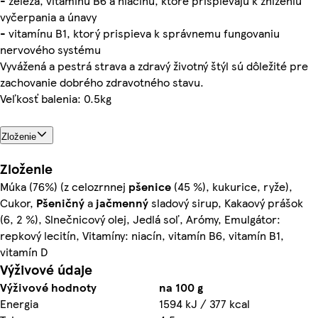
- železa, vitamínu B6 a niacínu, ktoré prispievajú k zníženiu
vyčerpania a únavy
- vitamínu B1, ktorý prispieva k správnemu fungovaniu
nervového systému
Vyvážená a pestrá strava a zdravý životný štýl sú dôležité pre
zachovanie dobrého zdravotného stavu.
Veľkosť balenia: 0.5kg
Zloženie
Zloženie
Múka (76%) (z celozrnnej
pšenice
(45 %), kukurice, ryže),
Cukor,
Pšeničný
a
jačmenný
sladový sirup, Kakaový prášok
(6, 2 %), Slnečnicový olej, Jedlá soľ, Arómy, Emulgátor:
repkový lecitín, Vitamíny: niacín, vitamín B6, vitamín B1,
vitamín D
Výživové údaje
Výživové hodnoty
na 100 g
Energia
1594 kJ / 377 kcal