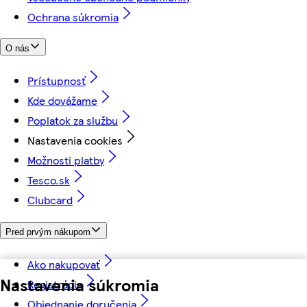
Ochrana súkromia
O nás
Prístupnosť
Kde dovážame
Poplatok za službu
Nastavenia cookies
Možnosti platby
Tesco.sk
Clubcard
Pred prvým nákupom
Ako nakupovať
Nastavenia súkromia
Registrácia
Objednanie doručenia