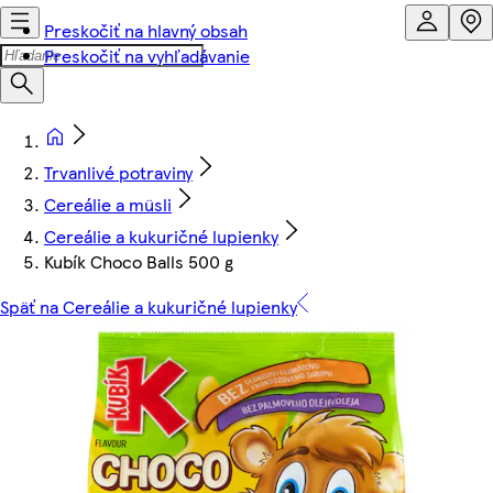
Preskočiť na hlavný obsah
Preskočiť na vyhľadávanie
Trvanlivé potraviny
Cereálie a müsli
Cereálie a kukuričné lupienky
Kubík Choco Balls 500 g
Späť na Cereálie a kukuričné lupienky