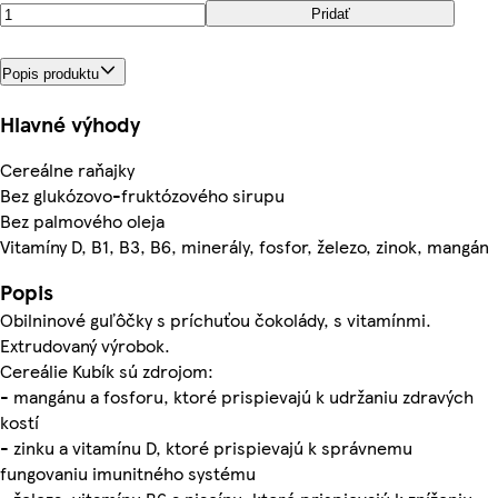
Pridať
Popis produktu
Hlavné výhody
Cereálne raňajky
Bez glukózovo-fruktózového sirupu
Bez palmového oleja
Vitamíny D, B1, B3, B6, minerály, fosfor, železo, zinok, mangán
Popis
Obilninové guľôčky s príchuťou čokolády, s vitamínmi.
Extrudovaný výrobok.
Cereálie Kubík sú zdrojom:
- mangánu a fosforu, ktoré prispievajú k udržaniu zdravých
kostí
- zinku a vitamínu D, ktoré prispievajú k správnemu
fungovaniu imunitného systému