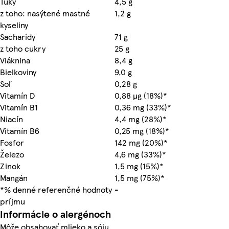
Tuky
4,5 g
z toho: nasýtené mastné
1,2 g
kyseliny
Sacharidy
71 g
z toho cukry
25 g
Vláknina
8,4 g
Bielkoviny
9,0 g
Soľ
0,28 g
Vitamín D
0,88 µg (18%)*
Vitamín B1
0,36 mg (33%)*
Niacín
4,4 mg (28%)*
Vitamín B6
0,25 mg (18%)*
Fosfor
142 mg (20%)*
Železo
4,6 mg (33%)*
Zinok
1,5 mg (15%)*
Mangán
1,5 mg (75%)*
*% denné referenčné hodnoty
-
príjmu
Informácie o alergénoch
Môže obsahovať mlieko a sóju.