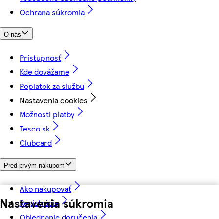
Ochrana súkromia
O nás
Prístupnosť
Kde dovážame
Poplatok za službu
Nastavenia cookies
Možnosti platby
Tesco.sk
Clubcard
Pred prvým nákupom
Ako nakupovať
Nastavenia súkromia
Registrácia
Objednanie doručenia