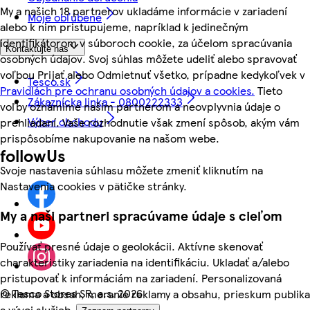
My a našich 18 partnerov ukladáme informácie v zariadení
Moje obľúbené
alebo k nim pristupujeme, napríklad k jedinečným
identifikátorom v súboroch cookie, za účelom spracúvania
Kontaktujte nás
osobných údajov. Svoj súhlas môžete udeliť alebo spravovať
voľbou Prijať alebo Odmietnuť všetko, prípadne kedykoľvek v
Tesco.sk
Pravidlách pre ochranu osobných údajov a cookies.
Tieto
Zákaznícka linka - 0800222333
voľby oznámime našim partnerom a neovplyvnia údaje o
Výber obchodu
prehliadaní. Vaše rozhodnutie však zmení spôsob, akým vám
prispôsobíme nakupovanie na našom webe.
followUs
Svoje nastavenia súhlasu môžete zmeniť kliknutím na
Nastavenia cookies v pätičke stránky.
My a naši partneri spracúvame údaje s cieľom
Používať presné údaje o geolokácii. Aktívne skenovať
charakteristiky zariadenia na identifikáciu. Ukladať a/alebo
pristupovať k informáciám na zariadení. Personalizovaná
©
Tesco Stores SR, a.s. 2026
reklama a obsah, meranie reklamy a obsahu, prieskum publika
a vývoj služieb.