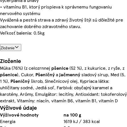
vyčerpania a únavy
- vitamínu B1, ktorý prispieva k správnemu fungovaniu
nervového systému
Vyvážená a pestrá strava a zdravý životný štýl sú dôležité pre
zachovanie dobrého zdravotného stavu.
Veľkosť balenia: 0.5kg
Zloženie
Zloženie
Múka (76%) (z celozrnnej
pšenice
(52 %), z kukurice, z ryže, z
pšenice
), Cukor,
Pšeničný
a
jačmenný
sladový sirup, Med (5,
1 %),
Pšeničný
škrob, Slnečnicový olej, Kypriaca látka:
uhličitany sodné, Jedlá soľ, Farbivá: obyčajný karamel a
karotény, Arómy, Emulgátor: lecitíny, Antioxidant: tokoferolový
extrakt, Vitamíny: niacín, vitamín B6, vitamín B1, vitamín D
Výživové údaje
Výživové hodnoty
na 100 g
Energia
1619 kJ / 383 kcal