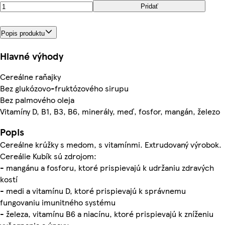
Pridať
Popis produktu
Hlavné výhody
Cereálne raňajky
Bez glukózovo-fruktózového sirupu
Bez palmového oleja
Vitamíny D, B1, B3, B6, minerály, meď, fosfor, mangán, železo
Popis
Cereálne krúžky s medom, s vitamínmi. Extrudovaný výrobok.
Cereálie Kubík sú zdrojom:
- mangánu a fosforu, ktoré prispievajú k udržaniu zdravých
kostí
- medi a vitamínu D, ktoré prispievajú k správnemu
fungovaniu imunitného systému
- železa, vitamínu B6 a niacínu, ktoré prispievajú k zníženiu