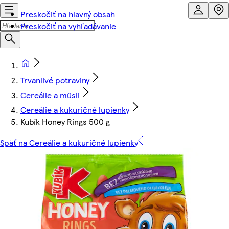
Preskočiť na hlavný obsah
Preskočiť na vyhľadávanie
Trvanlivé potraviny
Cereálie a müsli
Cereálie a kukuričné lupienky
Kubík Honey Rings 500 g
Späť na Cereálie a kukuričné lupienky