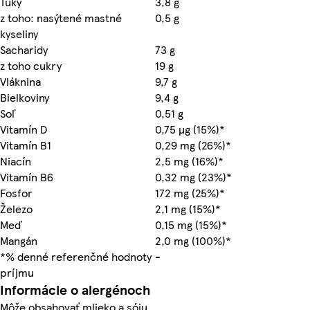
Tuky
3,8 g
z toho: nasýtené mastné
0,5 g
kyseliny
Sacharidy
73 g
z toho cukry
19 g
Vláknina
9,7 g
Bielkoviny
9,4 g
Soľ
0,51 g
Vitamín D
0,75 µg (15%)*
Vitamín B1
0,29 mg (26%)*
Niacín
2,5 mg (16%)*
Vitamín B6
0,32 mg (23%)*
Fosfor
172 mg (25%)*
Železo
2,1 mg (15%)*
Meď
0,15 mg (15%)*
Mangán
2,0 mg (100%)*
*% denné referenčné hodnoty
-
príjmu
Informácie o alergénoch
Môže obsahovať mlieko a sóju.