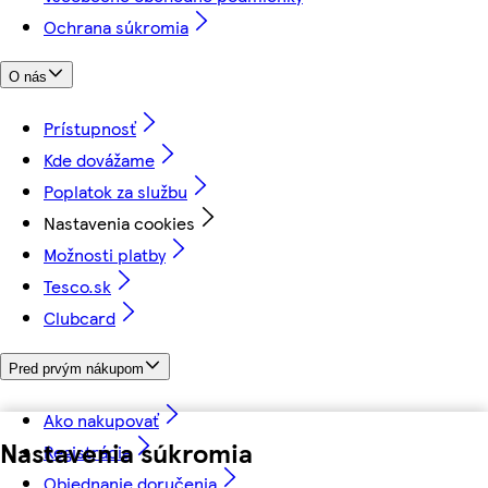
Ochrana súkromia
O nás
Prístupnosť
Kde dovážame
Poplatok za službu
Nastavenia cookies
Možnosti platby
Tesco.sk
Clubcard
Pred prvým nákupom
Ako nakupovať
Nastavenia súkromia
Registrácia
Objednanie doručenia