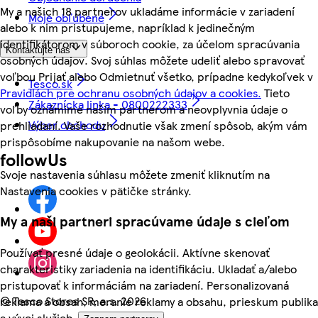
My a našich 18 partnerov ukladáme informácie v zariadení
Moje obľúbené
alebo k nim pristupujeme, napríklad k jedinečným
identifikátorom v súboroch cookie, za účelom spracúvania
Kontaktujte nás
osobných údajov. Svoj súhlas môžete udeliť alebo spravovať
voľbou Prijať alebo Odmietnuť všetko, prípadne kedykoľvek v
Tesco.sk
Pravidlách pre ochranu osobných údajov a cookies.
Tieto
Zákaznícka linka - 0800222333
voľby oznámime našim partnerom a neovplyvnia údaje o
Výber obchodu
prehliadaní. Vaše rozhodnutie však zmení spôsob, akým vám
prispôsobíme nakupovanie na našom webe.
followUs
Svoje nastavenia súhlasu môžete zmeniť kliknutím na
Nastavenia cookies v pätičke stránky.
My a naši partneri spracúvame údaje s cieľom
Používať presné údaje o geolokácii. Aktívne skenovať
charakteristiky zariadenia na identifikáciu. Ukladať a/alebo
pristupovať k informáciám na zariadení. Personalizovaná
©
Tesco Stores SR, a.s. 2026
reklama a obsah, meranie reklamy a obsahu, prieskum publika
a vývoj služieb.