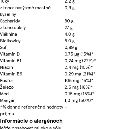
Tuky
2,2 g
z toho: nasýtené mastné
0,9 g
kyseliny
Sacharidy
80 g
z toho cukry
27 g
Vláknina
4,0 g
Bielkoviny
8,0 g
Soľ
0,89 g
Vitamín D
0,75 µg (15%)*
Vitamín B1
0,24 mg (22%)*
Niacín
2,4 mg (15%)*
Vitamín B6
0,29 mg (21%)*
Fosfor
105 mg (15%)*
Železo
2,5 mg (18%)*
Meď
0,15 mg (15%)*
Mangán
1,0 mg (50%)*
*% denné referenčné hodnoty
-
príjmu
Informácie o alergénoch
Môže obsahovať mlieko a sóju.