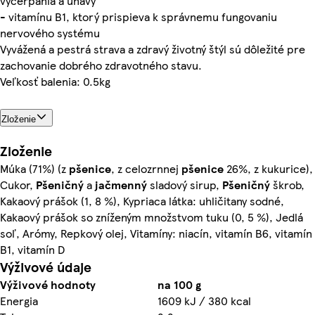
vyčerpania a únavy
- vitamínu B1, ktorý prispieva k správnemu fungovaniu
nervového systému
Vyvážená a pestrá strava a zdravý životný štýl sú dôležité pre
zachovanie dobrého zdravotného stavu.
Veľkosť balenia: 0.5kg
Zloženie
Zloženie
Múka (71%) (z
pšenice
, z celozrnnej
pšenice
26%, z kukurice),
Cukor,
Pšeničný
a
jačmenný
sladový sirup,
Pšeničný
škrob,
Kakaový prášok (1, 8 %), Kypriaca látka: uhličitany sodné,
Kakaový prášok so zníženým množstvom tuku (0, 5 %), Jedlá
soľ, Arómy, Repkový olej, Vitamíny: niacín, vitamín B6, vitamín
B1, vitamín D
Výživové údaje
Výživové hodnoty
na 100 g
Energia
1609 kJ / 380 kcal