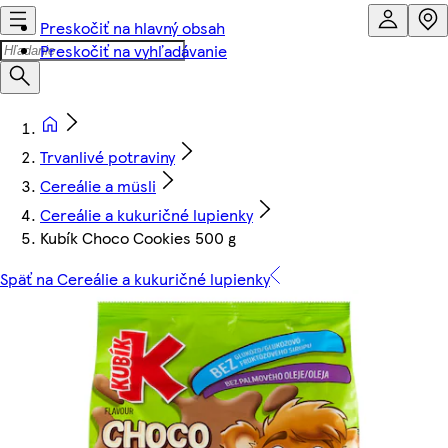
Preskočiť na hlavný obsah
Preskočiť na vyhľadávanie
Trvanlivé potraviny
Cereálie a müsli
Cereálie a kukuričné lupienky
Kubík Choco Cookies 500 g
Späť na Cereálie a kukuričné lupienky