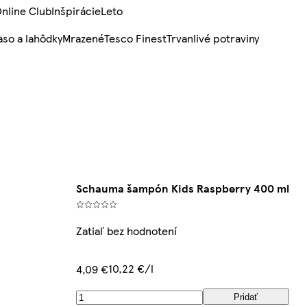
nline Club
Inšpirácie
Leto
so a lahôdky
Mrazené
Tesco Finest
Trvanlivé potraviny
Schauma šampón Kids Raspberry 400 ml
Zatiaľ bez hodnotení
10,22 €/l
4,09 €
Pridať