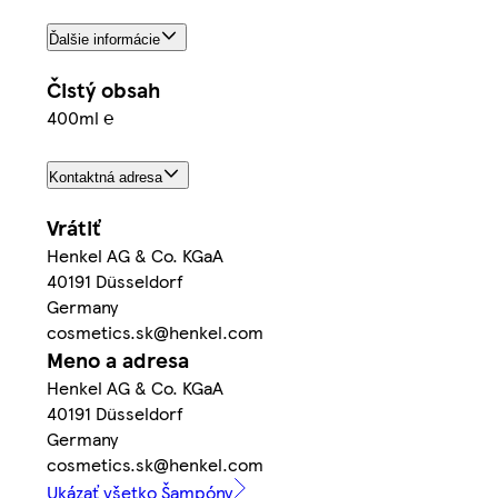
Ďalšie informácie
Čistý obsah
400ml ℮
Kontaktná adresa
Vrátiť
Henkel AG & Co. KGaA
40191 Düsseldorf
Germany
cosmetics.sk@henkel.com
Meno a adresa
Henkel AG & Co. KGaA
40191 Düsseldorf
Germany
cosmetics.sk@henkel.com
Ukázať všetko Šampóny