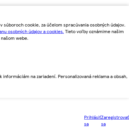
m v súboroch cookie, za účelom spracúvania osobných údajov.
anu osobných údajov a cookies.
Tieto voľby oznámime našim
a našom webe.
ť k informáciám na zariadení. Personalizovaná reklama a obsah,
Prihlásiť
Zaregistrovať
sa
sa