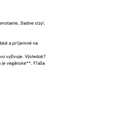
otanie, žiadne slzy!,
ebké a príjemné na
vo vyživuje. Výsledok?
a je vegánske**. Fľaša