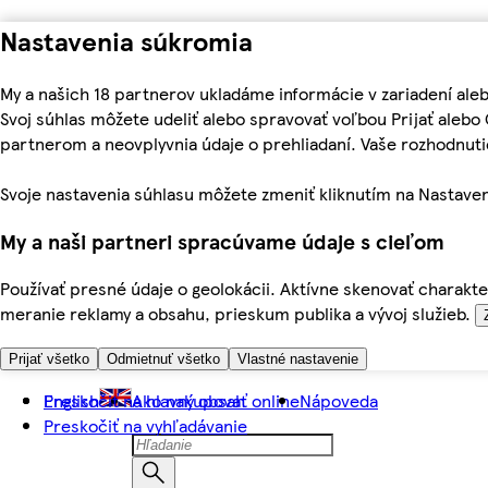
Nastavenia súkromia
My a našich 18 partnerov ukladáme informácie v zariadení ale
Svoj súhlas môžete udeliť alebo spravovať voľbou Prijať aleb
partnerom a neovplyvnia údaje o prehliadaní. Vaše rozhodnu
Svoje nastavenia súhlasu môžete zmeniť kliknutím na Nastaven
My a naši partneri spracúvame údaje s cieľom
Používať presné údaje o geolokácii. Aktívne skenovať charakter
meranie reklamy a obsahu, prieskum publika a vývoj služieb.
Prijať všetko
Odmietnuť všetko
Vlastné nastavenie
Preskočiť na hlavný obsah
English
Ako nakupovať online
Nápoveda
Preskočiť na vyhľadávanie