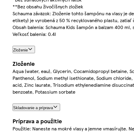
**Bez obsahu živočíšnych zložiek
Schauma záväzok: Zloženie tohto šampónu na vlasy je d
etikety) je vyrobená z 50 % recyklovaného plastu, zatiaľ
Obsah balenia: Schauma Kids šampón a balzam 400 ml, s
Veľkosť balenia: 0.4l
Zloženie
Zloženie
Aqua (water, eau), Glycerin, Cocamidopropyl betaine, So
Panthenol, Sodium methyl isethionate, Sodium chloride, 
acid, Zinc laurate, Trisodium ethylenediamine disuccin
benzoate, Potassium sorbate
Skladovanie a príprava
Príprava a použitie
Použitie: Naneste na mokré vlasy a jemne vmasírujte. Ne