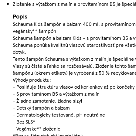
Zloženie s výťažkom z malín a provitamínom B5 je špeciál
Popis
Schauma Kids šampón a balzam 400 ml, s provitamínom B5
vegánsky** šampón
Schauma šampón a balzam Kids - s provitamínom B5 a výť
Schauma ponúka kvalitnú vlasovú starostlivosť pre všetk
dotyk.
Tento šampón Schauma s výťažkom z malín je špeciálne vy
Vlasy sú čisté a ľahko sa rozčesávajú. Zloženie tohto š
šampónu (okrem etikety) je vyrobená z 50 % recyklovanéh
Výhody produktu:
- Posilňuje štruktúru vlasov od korienkov až po končeky
- S provitamínom B5 a výťažkom z malín
- Žiadne zamotanie, žiadne slzy!
- Detský šampón a balzam
- Dermatologicky testované, pH neutrálne
- Bez SLS*
- Vegánske** zloženie
*Bez sulfátových aktívnych látok