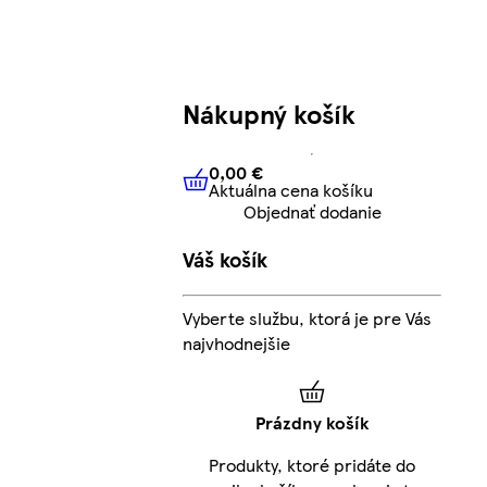
Nákupný košík
0,00 €
Aktuálna cena košíku
0,00 €
Aktuálna cena košíku
Objednať dodanie
Váš košík
Vyberte službu, ktorá je pre Vás
najvhodnejšie
Prázdny košík
Produkty, ktoré pridáte do