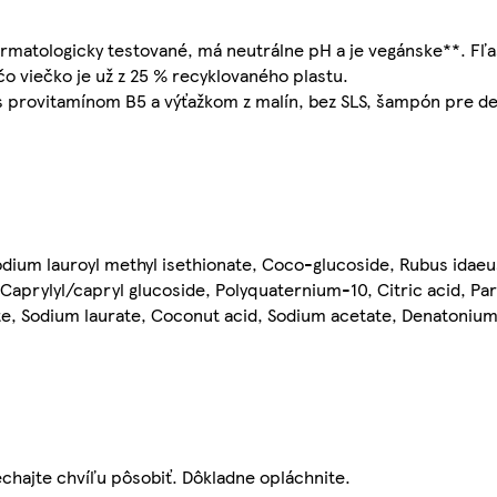
ermatologicky testované, má neutrálne pH a je vegánske**. F
 čo viečko je už z 25 % recyklovaného plastu.
 provitamínom B5 a výťažkom z malín, bez SLS, šampón pre d
dium lauroyl methyl isethionate, Coco-glucoside, Rubus idaeus
Caprylyl/capryl glucoside, Polyquaternium-10, Citric acid, Pa
ate, Sodium laurate, Coconut acid, Sodium acetate, Denatoniu
chajte chvíľu pôsobiť. Dôkladne opláchnite.