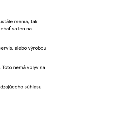
ustále menia, tak
iehať sa len na
servis, alebo výrobcu
. Toto nemá vplyv na
ádzajúceho súhlasu