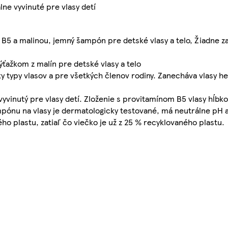
ne vyvinuté pre vlasy detí
 a malinou, jemný šampón pre detské vlasy a telo, Žiadne zam
ažkom z malín pre detské vlasy a telo
y typy vlasov a pre všetkých členov rodiny. Zanecháva vlasy h
vinutý pre vlasy detí. Zloženie s provitamínom B5 vlasy hĺbko
ampónu na vlasy je dermatologicky testované, má neutrálne pH 
o plastu, zatiaľ čo viečko je už z 25 % recyklovaného plastu.