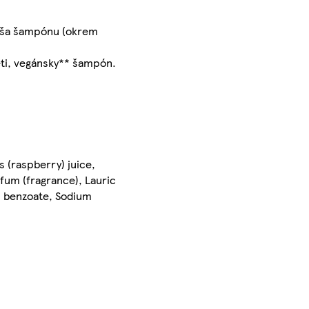
ľaša šampónu (okrem
eti, vegánsky** šampón.
 (raspberry) juice,
rfum (fragrance), Lauric
m benzoate, Sodium