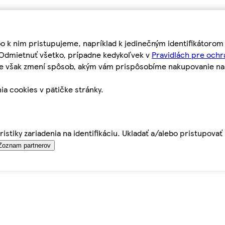
bo k nim pristupujeme, napríklad k jedinečným identifikátoro
o Odmietnuť všetko, prípadne kedykoľvek v
Pravidlách pre ochr
tie však zmení spôsob, akým vám prispôsobíme nakupovanie n
ia cookies v pätičke stránky.
istiky zariadenia na identifikáciu. Ukladať a/alebo pristupova
Zoznam partnerov