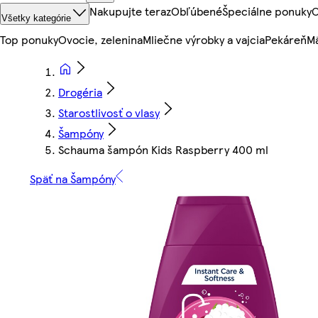
Nakupujte teraz
Obľúbené
Špeciálne ponuky
O
Všetky kategórie
Top ponuky
Ovocie, zelenina
Mliečne výrobky a vajcia
Pekáreň
Mä
Drogéria
Starostlivosť o vlasy
Šampóny
Schauma šampón Kids Raspberry 400 ml
Späť na Šampóny