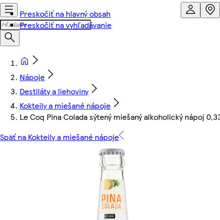
Preskočiť na hlavný obsah
Preskočiť na vyhľadávanie
Nápoje
Destiláty a liehoviny
Kokteily a miešané nápoje
Le Coq Pina Colada sýtený miešaný alkoholický nápoj 0,33
Späť na Kokteily a miešané nápoje