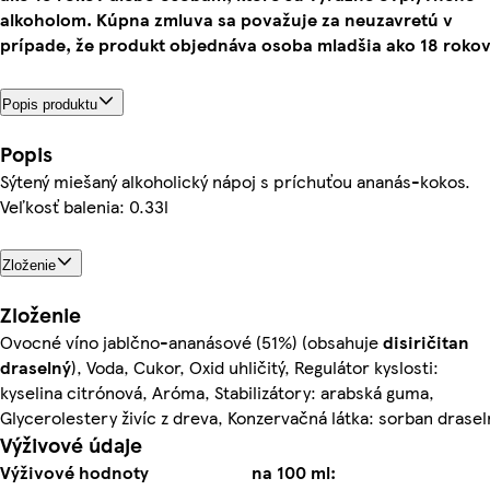
alkoholom. Kúpna zmluva sa považuje za neuzavretú v
prípade, že produkt objednáva osoba mladšia ako 18 rokov
Popis produktu
Popis
Sýtený miešaný alkoholický nápoj s príchuťou ananás-kokos.
Veľkosť balenia: 0.33l
Zloženie
Zloženie
Ovocné víno jablčno-ananásové (51%) (obsahuje
disiričitan
draselný
), Voda, Cukor, Oxid uhličitý, Regulátor kyslosti:
kyselina citrónová, Aróma, Stabilizátory: arabská guma,
Glycerolestery živíc z dreva, Konzervačná látka: sorban drasel
Výživové údaje
Výživové hodnoty
na 100 ml: