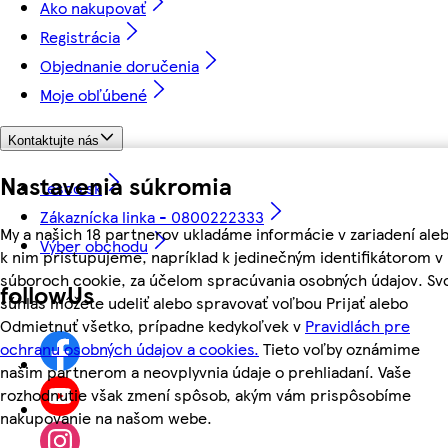
Ako nakupovať
Registrácia
Objednanie doručenia
Moje obľúbené
Kontaktujte nás
Nastavenia súkromia
Tesco.sk
Zákaznícka linka - 0800222333
My a našich 18 partnerov ukladáme informácie v zariadení ale
Výber obchodu
k nim pristupujeme, napríklad k jedinečným identifikátorom v
súboroch cookie, za účelom spracúvania osobných údajov. Sv
followUs
súhlas môžete udeliť alebo spravovať voľbou Prijať alebo
Odmietnuť všetko, prípadne kedykoľvek v
Pravidlách pre
ochranu osobných údajov a cookies.
Tieto voľby oznámime
našim partnerom a neovplyvnia údaje o prehliadaní. Vaše
rozhodnutie však zmení spôsob, akým vám prispôsobíme
nakupovanie na našom webe.