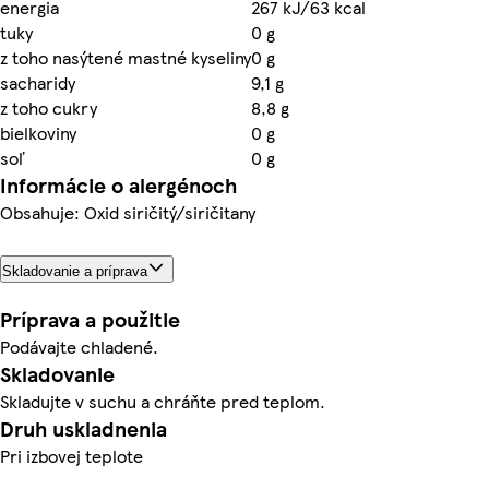
energia
267 kJ/63 kcal
tuky
0 g
z toho nasýtené mastné kyseliny
0 g
sacharidy
9,1 g
z toho cukry
8,8 g
bielkoviny
0 g
soľ
0 g
Informácie o alergénoch
Obsahuje: Oxid siričitý/siričitany
Skladovanie a príprava
Príprava a použitie
Podávajte chladené.
Skladovanie
Skladujte v suchu a chráňte pred teplom.
Druh uskladnenia
Pri izbovej teplote