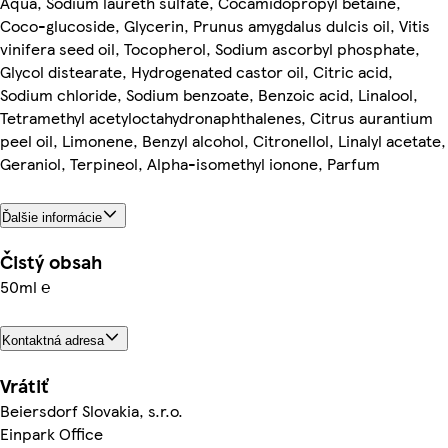
Aqua, Sodium laureth sulfate, Cocamidopropyl betaine,
Coco-glucoside, Glycerin, Prunus amygdalus dulcis oil, Vitis
vinifera seed oil, Tocopherol, Sodium ascorbyl phosphate,
Glycol distearate, Hydrogenated castor oil, Citric acid,
Sodium chloride, Sodium benzoate, Benzoic acid, Linalool,
Tetramethyl acetyloctahydronaphthalenes, Citrus aurantium
peel oil, Limonene, Benzyl alcohol, Citronellol, Linalyl acetate,
Geraniol, Terpineol, Alpha-isomethyl ionone, Parfum
Ďalšie informácie
Čistý obsah
50ml ℮
Kontaktná adresa
Vrátiť
Beiersdorf Slovakia, s.r.o.
Einpark Office