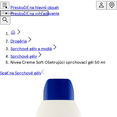
Preskočiť na hlavný obsah
Preskočiť na vyhľadávanie
Drogéria
Sprchové gély a mydlá
Sprchové gély
Nivea Creme Soft Ošetrujúci sprchovací gél 50 ml
Späť na Sprchové gély