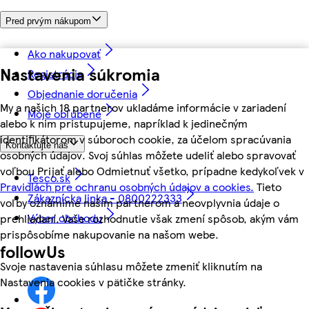
Pred prvým nákupom
Ako nakupovať
Nastavenia súkromia
Registrácia
Objednanie doručenia
My a našich 18 partnerov ukladáme informácie v zariadení
Moje obľúbené
alebo k nim pristupujeme, napríklad k jedinečným
identifikátorom v súboroch cookie, za účelom spracúvania
Kontaktujte nás
osobných údajov. Svoj súhlas môžete udeliť alebo spravovať
voľbou Prijať alebo Odmietnuť všetko, prípadne kedykoľvek v
Tesco.sk
Pravidlách pre ochranu osobných údajov a cookies.
Tieto
Zákaznícka linka - 0800222333
voľby oznámime našim partnerom a neovplyvnia údaje o
Výber obchodu
prehliadaní. Vaše rozhodnutie však zmení spôsob, akým vám
prispôsobíme nakupovanie na našom webe.
followUs
Svoje nastavenia súhlasu môžete zmeniť kliknutím na
Nastavenia cookies v pätičke stránky.