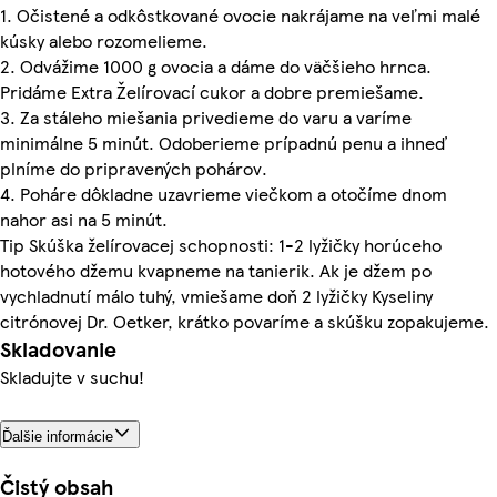
1. Očistené a odkôstkované ovocie nakrájame na veľmi malé
kúsky alebo rozomelieme.
2. Odvážime 1000 g ovocia a dáme do väčšieho hrnca.
Pridáme Extra Želírovací cukor a dobre premiešame.
3. Za stáleho miešania privedieme do varu a varíme
minimálne 5 minút. Odoberieme prípadnú penu a ihneď
plníme do pripravených pohárov.
4. Poháre dôkladne uzavrieme viečkom a otočíme dnom
nahor asi na 5 minút.
Tip Skúška želírovacej schopnosti: 1-2 lyžičky horúceho
hotového džemu kvapneme na tanierik. Ak je džem po
vychladnutí málo tuhý, vmiešame doň 2 lyžičky Kyseliny
citrónovej Dr. Oetker, krátko povaríme a skúšku zopakujeme.
Skladovanie
Skladujte v suchu!
Ďalšie informácie
Čistý obsah