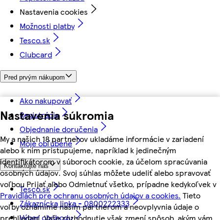
Nastavenia cookies
Možnosti platby
Tesco.sk
Clubcard
Pred prvým nákupom
Ako nakupovať
Nastavenia súkromia
Registrácia
Objednanie doručenia
My a našich 18 partnerov ukladáme informácie v zariadení
Moje obľúbené
alebo k nim pristupujeme, napríklad k jedinečným
identifikátorom v súboroch cookie, za účelom spracúvania
Kontaktujte nás
osobných údajov. Svoj súhlas môžete udeliť alebo spravovať
voľbou Prijať alebo Odmietnuť všetko, prípadne kedykoľvek v
Tesco.sk
Pravidlách pre ochranu osobných údajov a cookies.
Tieto
Zákaznícka linka - 0800222333
voľby oznámime našim partnerom a neovplyvnia údaje o
Výber obchodu
prehliadaní. Vaše rozhodnutie však zmení spôsob, akým vám