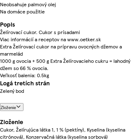
Neobsahuje palmový olej
Na domáce použitie
Popis
Želírovací cukor. Cukor s prísadami
Viac informácií a receptov na www.oetker.sk
Extra Želírovací cukor na prípravu ovocných džemov a
marmelád
1000 g ovocia + 500 g Extra Želírovacieho cukru = lahodný
džem so 66 % ovocia.
Veľkosť balenia: 0.5kg
Logá tretích strán
Zelený bod
Zloženie
Zloženie
Cukor, Želírujúca látka 1, 1 % (pektíny), Kyselina (kyselina
citrónová), Konzervačná látka (kyselina sorbová)