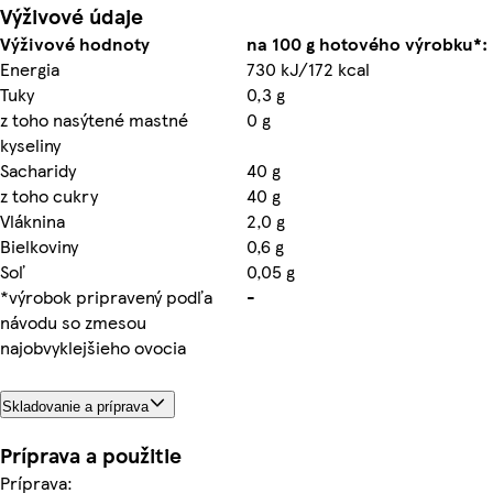
Výživové údaje
Výživové hodnoty
na 100 g hotového výrobku*:
Energia
730 kJ/172 kcal
Tuky
0,3 g
z toho nasýtené mastné
0 g
kyseliny
Sacharidy
40 g
z toho cukry
40 g
Vláknina
2,0 g
Bielkoviny
0,6 g
Soľ
0,05 g
*výrobok pripravený podľa
-
návodu so zmesou
najobvyklejšieho ovocia
Skladovanie a príprava
Príprava a použitie
Príprava: