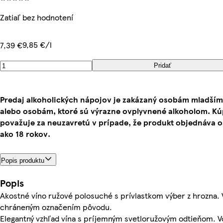
Zatiaľ bez hodnotení
9,85 €/l
7,39 €
Pridať
Predaj alkoholických nápojov je zakázaný osobám mladším
alebo osobám, ktoré sú výrazne ovplyvnené alkoholom. K
považuje za neuzavretú v prípade, že produkt objednáva 
ako 18 rokov.
Popis produktu
Popis
Akostné víno ružové polosuché s prívlastkom výber z hrozna. 
chráneným označením pôvodu.
Elegantný vzhľad vína s príjemným svetloružovým odtieňom. Vo