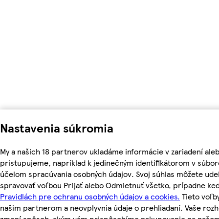
Nastavenia súkromia
My a našich 18 partnerov ukladáme informácie v zariadení ale
pristupujeme, napríklad k jedinečným identifikátorom v súbor
účelom spracúvania osobných údajov. Svoj súhlas môžete udel
spravovať voľbou Prijať alebo Odmietnuť všetko, prípadne ke
Pravidlách pre ochranu osobných údajov a cookies.
Tieto voľ
našim partnerom a neovplyvnia údaje o prehliadaní. Vaše roz
zmení spôsob, akým vám prispôsobíme nakupovanie na našo