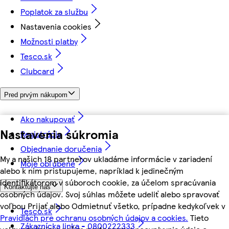
Poplatok za službu
Nastavenia cookies
Možnosti platby
Tesco.sk
Clubcard
Pred prvým nákupom
Ako nakupovať
Nastavenia súkromia
Registrácia
Objednanie doručenia
My a našich 18 partnerov ukladáme informácie v zariadení
Moje obľúbené
alebo k nim pristupujeme, napríklad k jedinečným
identifikátorom v súboroch cookie, za účelom spracúvania
Kontaktujte nás
osobných údajov. Svoj súhlas môžete udeliť alebo spravovať
voľbou Prijať alebo Odmietnuť všetko, prípadne kedykoľvek v
Tesco.sk
Pravidlách pre ochranu osobných údajov a cookies.
Tieto
Zákaznícka linka - 0800222333