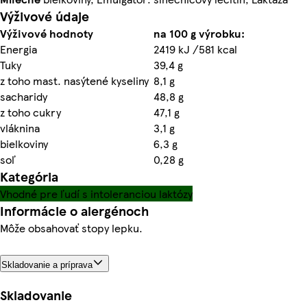
Výživové údaje
Výživové hodnoty
na 100 g výrobku:
Energia
2419 kJ /581 kcal
Tuky
39,4 g
z toho mast. nasýtené kyseliny
8,1 g
sacharidy
48,8 g
z toho cukry
47,1 g
vláknina
3,1 g
bielkoviny
6,3 g
soľ
0,28 g
Kategória
Vhodné pre ľudí s intoleranciou laktózy
Informácie o alergénoch
Môže obsahovať stopy lepku.
Skladovanie a príprava
Skladovanie