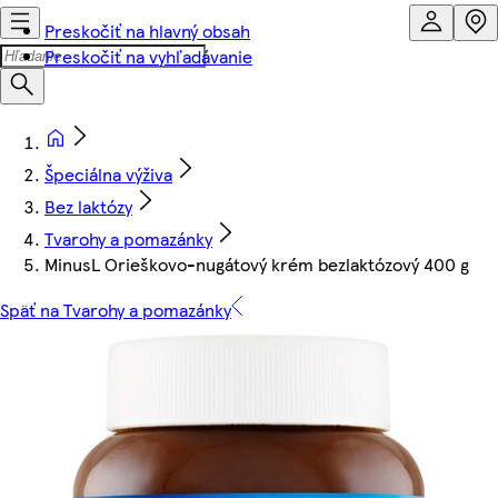
Preskočiť na hlavný obsah
Preskočiť na vyhľadávanie
Špeciálna výživa
Bez laktózy
Tvarohy a pomazánky
MinusL Orieškovo-nugátový krém bezlaktózový 400 g
Späť na Tvarohy a pomazánky