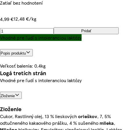
Zatiaľ bez hodnotení
12,48 €/kg
4,99 €
Pridať
Vhodné pre ľudí s intoleranciou laktózy
Popis produktu
Veľkosť balenia: 0.4kg
Logá tretích strán
Vhodné pre ľudí s intoleranciou laktózy
Zloženie
Zloženie
Cukor, Rastlinný olej, 13 % lieskových
orieškov
, 7, 5%
odtučneného kakaového prášku, 4 % sušeného
mlieka
,
Mliečne
bielkoviny, Emulgátor: slnečnicový lecitín, Laktáza