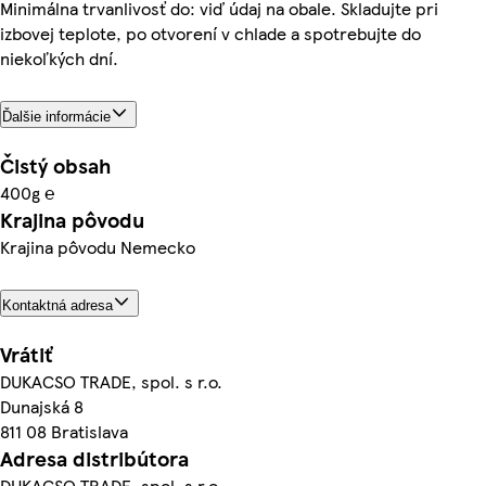
Minimálna trvanlivosť do: viď údaj na obale. Skladujte pri
izbovej teplote, po otvorení v chlade a spotrebujte do
niekoľkých dní.
Ďalšie informácie
Čistý obsah
400g ℮
Krajina pôvodu
Krajina pôvodu Nemecko
Kontaktná adresa
Vrátiť
DUKACSO TRADE, spol. s r.o.
Dunajská 8
811 08 Bratislava
Adresa distribútora
DUKACSO TRADE, spol. s r.o.