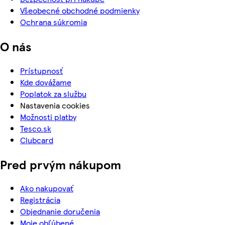
Všeobecné obchodné podmienky
Ochrana súkromia
O nás
Prístupnosť
Kde dovážame
Poplatok za službu
Nastavenia cookies
Možnosti platby
Tesco.sk
Clubcard
Pred prvým nákupom
Ako nakupovať
Registrácia
Objednanie doručenia
Moje obľúbené