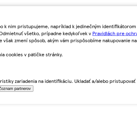
bo k nim pristupujeme, napríklad k jedinečným identifikátoro
o Odmietnuť všetko, prípadne kedykoľvek v
Pravidlách pre ochr
tie však zmení spôsob, akým vám prispôsobíme nakupovanie n
ia cookies v pätičke stránky.
istiky zariadenia na identifikáciu. Ukladať a/alebo pristupova
Zoznam partnerov