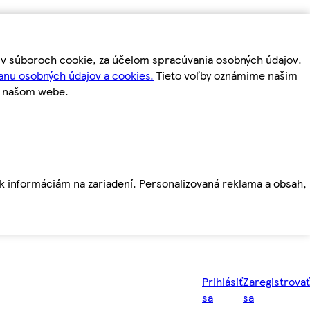
m v súboroch cookie, za účelom spracúvania osobných údajov.
anu osobných údajov a cookies.
Tieto voľby oznámime našim
a našom webe.
ť k informáciám na zariadení. Personalizovaná reklama a obsah,
Prihlásiť
Zaregistrovať
sa
sa