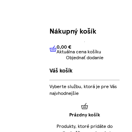
Nákupný košík
0,00 €
Aktuálna cena košíku
0,00 €
Aktuálna cena košíku
Objednať dodanie
Váš košík
Vyberte službu, ktorá je pre Vás
najvhodnejšie
Prázdny košík
Produkty, ktoré pridáte do