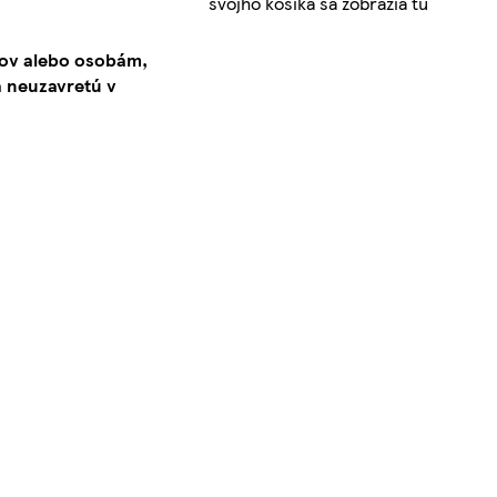
svojho košíka sa zobrazia tu
kov alebo osobám,
 neuzavretú v