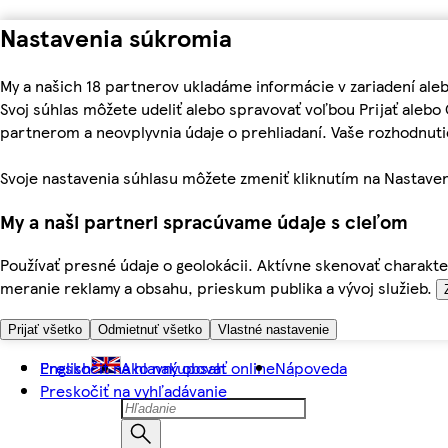
Nastavenia súkromia
My a našich 18 partnerov ukladáme informácie v zariadení ale
Svoj súhlas môžete udeliť alebo spravovať voľbou Prijať aleb
partnerom a neovplyvnia údaje o prehliadaní. Vaše rozhodnu
Svoje nastavenia súhlasu môžete zmeniť kliknutím na Nastaven
My a naši partneri spracúvame údaje s cieľom
Používať presné údaje o geolokácii. Aktívne skenovať charakter
meranie reklamy a obsahu, prieskum publika a vývoj služieb.
Prijať všetko
Odmietnuť všetko
Vlastné nastavenie
Preskočiť na hlavný obsah
English
Ako nakupovať online
Nápoveda
Preskočiť na vyhľadávanie