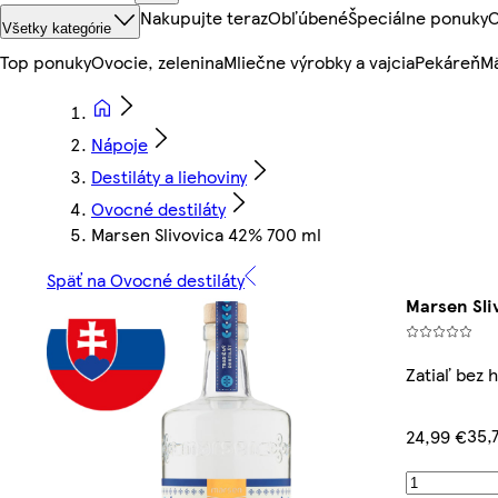
Nakupujte teraz
Obľúbené
Špeciálne ponuky
O
Všetky kategórie
Top ponuky
Ovocie, zelenina
Mliečne výrobky a vajcia
Pekáreň
Mä
Nápoje
Destiláty a liehoviny
Ovocné destiláty
Marsen Slivovica 42% 700 ml
Späť na Ovocné destiláty
Marsen Sli
Zatiaľ bez 
35,
24,99 €