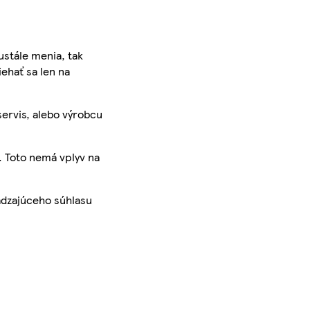
ustále menia, tak
iehať sa len na
servis, alebo výrobcu
. Toto nemá vplyv na
ádzajúceho súhlasu