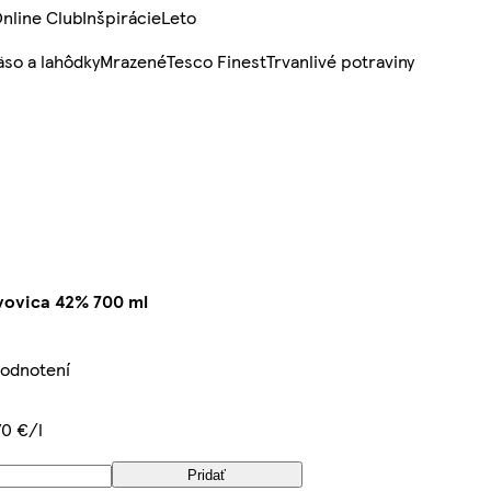
nline Club
Inšpirácie
Leto
so a lahôdky
Mrazené
Tesco Finest
Trvanlivé potraviny
vovica 42% 700 ml
hodnotení
70 €/l
Pridať