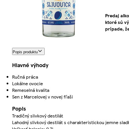
Predaj alk
ktoré sú v
prípade, ž
Popis produktu
Hlavné výhody
Ručná práca
Lokálne ovocie
Remeselná kvalita
Sen z Marcelovej v novej fľaši
Popis
Tradičný slivkový destilát
Lahodný slivkový destilát s charakteristickou jemne sl
Veľkosť balenia: 0.7l