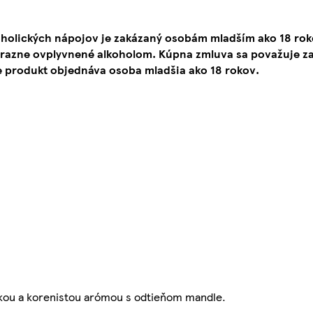
oholických nápojov je zakázaný osobám mladším ako 18 ro
ýrazne ovplyvnené alkoholom. Kúpna zmluva sa považuje za
e produkt objednáva osoba mladšia ako 18 rokov.
adkou a korenistou arómou s odtieňom mandle.