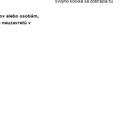
svojho košíka sa zobrazia tu
kov alebo osobám,
 neuzavretú v