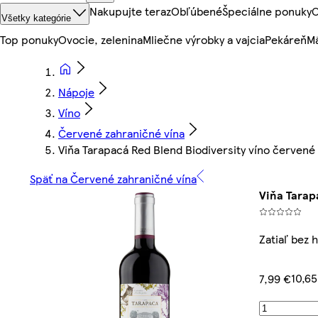
Nakupujte teraz
Obľúbené
Špeciálne ponuky
O
Všetky kategórie
Top ponuky
Ovocie, zelenina
Mliečne výrobky a vajcia
Pekáreň
Mä
Nápoje
Víno
Červené zahraničné vína
Viňa Tarapacá Red Blend Biodiversity víno červené
Späť na Červené zahraničné vína
Viňa Tarap
Zatiaľ bez 
10,65
7,99 €