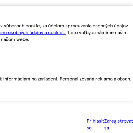
m v súboroch cookie, za účelom spracúvania osobných údajov.
anu osobných údajov a cookies.
Tieto voľby oznámime našim
a našom webe.
ť k informáciám na zariadení. Personalizovaná reklama a obsah,
Prihlásiť
Zaregistrovať
sa
sa