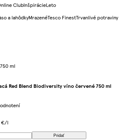
nline Club
Inšpirácie
Leto
so a lahôdky
Mrazené
Tesco Finest
Trvanlivé potraviny
 750 ml
acá Red Blend Biodiversity víno červené 750 ml
hodnotení
 €/l
Pridať