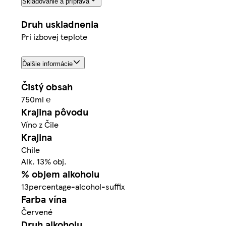
Skladovanie a príprava
Druh uskladnenia
Pri izbovej teplote
Ďalšie informácie
Čistý obsah
750ml ℮
Krajina pôvodu
Víno z Čile
Krajina
Chile
Alk. 13% obj.
% objem alkoholu
13percentage-alcohol-suffix
Farba vína
Červené
Druh alkoholu