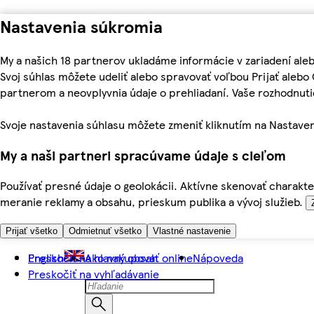
Nastavenia súkromia
My a našich 18 partnerov ukladáme informácie v zariadení ale
Svoj súhlas môžete udeliť alebo spravovať voľbou Prijať aleb
partnerom a neovplyvnia údaje o prehliadaní. Vaše rozhodnu
Svoje nastavenia súhlasu môžete zmeniť kliknutím na Nastaven
My a naši partneri spracúvame údaje s cieľom
Používať presné údaje o geolokácii. Aktívne skenovať charakter
meranie reklamy a obsahu, prieskum publika a vývoj služieb.
Prijať všetko
Odmietnuť všetko
Vlastné nastavenie
Preskočiť na hlavný obsah
English
Ako nakupovať online
Nápoveda
Preskočiť na vyhľadávanie