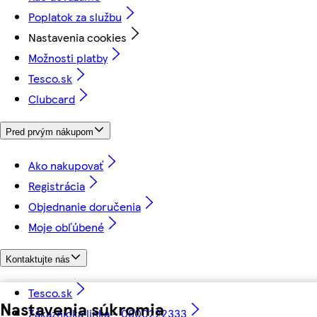
Poplatok za službu
Nastavenia cookies
Možnosti platby
Tesco.sk
Clubcard
Pred prvým nákupom
Ako nakupovať
Registrácia
Objednanie doručenia
Moje obľúbené
Kontaktujte nás
Tesco.sk
Nastavenia súkromia
Zákaznícka linka - 0800222333