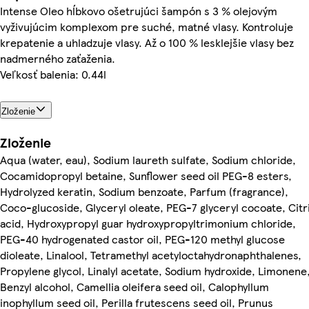
Intense Oleo hĺbkovo ošetrujúci šampón s 3 % olejovým
vyživujúcim komplexom pre suché, matné vlasy. Kontroluje
krepatenie a uhladzuje vlasy. Až o 100 % lesklejšie vlasy bez
nadmerného zaťaženia.
Veľkosť balenia: 0.44l
Zloženie
Zloženie
Aqua (water, eau), Sodium laureth sulfate, Sodium chloride,
Cocamidopropyl betaine, Sunflower seed oil PEG-8 esters,
Hydrolyzed keratin, Sodium benzoate, Parfum (fragrance),
Coco-glucoside, Glyceryl oleate, PEG-7 glyceryl cocoate, Citr
acid, Hydroxypropyl guar hydroxypropyltrimonium chloride,
PEG-40 hydrogenated castor oil, PEG-120 methyl glucose
dioleate, Linalool, Tetramethyl acetyloctahydronaphthalenes,
Propylene glycol, Linalyl acetate, Sodium hydroxide, Limonene
Benzyl alcohol, Camellia oleifera seed oil, Calophyllum
inophyllum seed oil, Perilla frutescens seed oil, Prunus