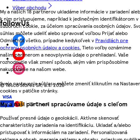
Výber obchodu
My a našich 18 partnerov ukladáme informácie v zariadení ale
k nim pristupujeme, napríklad k jedinečným identifikátorom v
followUs
súboroch cookie, za účelom spracúvania osobných údajov. Sv
súhlas môžete udeliť alebo spravovať voľbou Prijať alebo
Odmietnuť všetko, prípadne kedykoľvek v
Pravidlách pre
ochranu osobných údajov a cookies.
Tieto voľby oznámime
našim partnerom a neovplyvnia údaje o prehliadaní. Vaše
rozhodnutie však zmení spôsob, akým vám prispôsobíme
nakupovanie na našom webe.
Svoje nastavenia súhlasu môžete zmeniť kliknutím na Nastave
©
Tesco Stores SR, a.s. 2026
cookies v pätičke stránky.
My a naši partneri spracúvame údaje s cieľom
Používať presné údaje o geolokácii. Aktívne skenovať
charakteristiky zariadenia na identifikáciu. Ukladať a/alebo
pristupovať k informáciám na zariadení. Personalizovaná
reklama a obsah, meranie reklamy a obsahu, prieskum publika