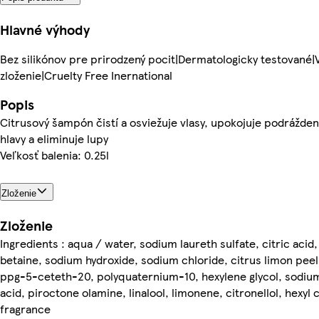
Hlavné výhody
Bez silikónov pre prirodzený pocit|Dermatologicky testované
zloženie|Cruelty Free Inernational
Popis
Citrusový šampón čistí a osviežuje vlasy, upokojuje podrážde
hlavy a eliminuje lupy
Veľkosť balenia: 0.25l
Zloženie
Zloženie
Ingredients : aqua / water, sodium laureth sulfate, citric aci
betaine, sodium hydroxide, sodium chloride, citrus limon peel 
ppg-5-ceteth-20, polyquaternium-10, hexylene glycol, sodium 
acid, piroctone olamine, linalool, limonene, citronellol, hexyl
fragrance