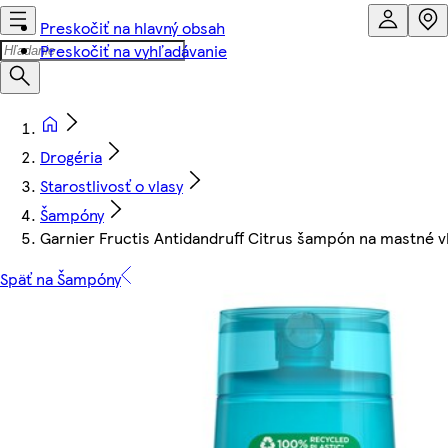
Preskočiť na hlavný obsah
Preskočiť na vyhľadávanie
Drogéria
Starostlivosť o vlasy
Šampóny
Garnier Fructis Antidandruff Citrus šampón na mastné vl
Späť na Šampóny