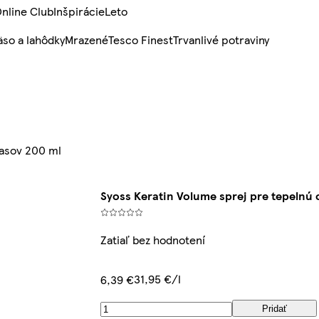
nline Club
Inšpirácie
Leto
so a lahôdky
Mrazené
Tesco Finest
Trvanlivé potraviny
lasov 200 ml
Syoss Keratin Volume sprej pre tepelnú
Zatiaľ bez hodnotení
31,95 €/l
6,39 €
Pridať