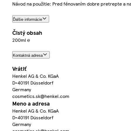
Návod na použitie: Pred fénovaním dobre pretrepte a nas
Ďalšie informácie
Čistý obsah
200ml ℮
Kontaktná adresa
Vrátiť
Henkel AG & Co. KGaA
D-40191 Düsseldorf
Germany
cosmetics.sk@henkel.com
Meno a adresa
Henkel AG & Co. KGaA
D-40191 Düsseldorf
Germany
cosmetics.sk@henkel.com