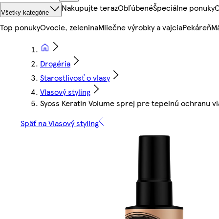
Nakupujte teraz
Obľúbené
Špeciálne ponuky
O
Všetky kategórie
Top ponuky
Ovocie, zelenina
Mliečne výrobky a vajcia
Pekáreň
Mä
Drogéria
Starostlivosť o vlasy
Vlasový styling
Syoss Keratin Volume sprej pre tepelnú ochranu v
Späť na Vlasový styling