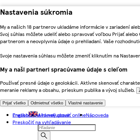
Nastavenia súkromia
My a našich 18 partnerov ukladáme informácie v zariadení ale
Svoj súhlas môžete udeliť alebo spravovať voľbou Prijať aleb
partnerom a neovplyvnia údaje o prehliadaní. Vaše rozhodnu
Svoje nastavenia súhlasu môžete zmeniť kliknutím na Nastaven
My a naši partneri spracúvame údaje s cieľom
Používať presné údaje o geolokácii. Aktívne skenovať charakter
meranie reklamy a obsahu, prieskum publika a vývoj služieb.
Prijať všetko
Odmietnuť všetko
Vlastné nastavenie
Preskočiť na hlavný obsah
English
Ako nakupovať online
Nápoveda
Preskočiť na vyhľadávanie