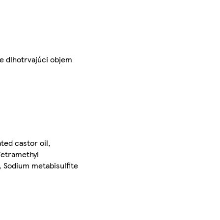
e dlhotrvajúci objem
ed castor oil,
Tetramethyl
, Sodium metabisulfite