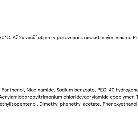
30°C. Až 2x väčší objem v porovnaní s neošetrenými vlasmi. Pr
, Panthenol, Niacinamide, Sodium benzoate, PEG-40 hydrogenat
, Acrylamidopropyltrimonium chloride/acrylamide copolymer, 
thylisopentenol, Dimethyl phenethyl acetate, Phenoxyethanol