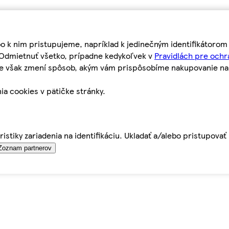
bo k nim pristupujeme, napríklad k jedinečným identifikátoro
o Odmietnuť všetko, prípadne kedykoľvek v
Pravidlách pre ochr
tie však zmení spôsob, akým vám prispôsobíme nakupovanie n
ia cookies v pätičke stránky.
istiky zariadenia na identifikáciu. Ukladať a/alebo pristupova
Zoznam partnerov