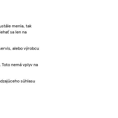
ustále menia, tak
iehať sa len na
servis, alebo výrobcu
. Toto nemá vplyv na
ádzajúceho súhlasu