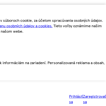
m v súboroch cookie, za účelom spracúvania osobných údajov.
anu osobných údajov a cookies.
Tieto voľby oznámime našim
a našom webe.
ť k informáciám na zariadení. Personalizovaná reklama a obsah,
Prihlásiť
Zaregistrovať
sa
sa